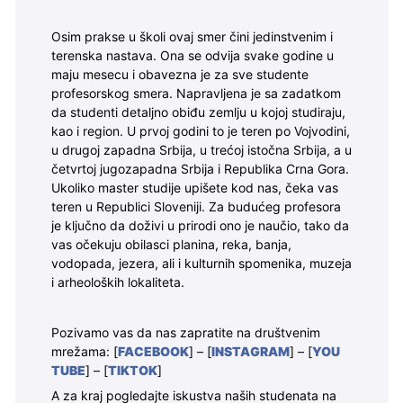
Osim prakse u školi ovaj smer čini jedinstvenim i
terenska nastava. Ona se odvija svake godine u
maju mesecu i obavezna je za sve studente
profesorskog smera. Napravljena je sa zadatkom
da studenti detaljno obiđu zemlju u kojoj studiraju,
kao i region. U prvoj godini to je teren po Vojvodini,
u drugoj zapadna Srbija, u trećoj istočna Srbija, a u
četvrtoj jugozapadna Srbija i Republika Crna Gora.
Ukoliko master studije upišete kod nas, čeka vas
teren u Republici Sloveniji. Za budućeg profesora
je ključno da doživi u prirodi ono je naučio, tako da
vas očekuju obilasci planina, reka, banja,
vodopada, jezera, ali i kulturnih spomenika, muzeja
i arheoloških lokaliteta.
Pozivamo vas da nas zapratite na društvenim
mrežama: [
FACEBOOK
] – [
INSTAGRAM
] – [
YOU
TUBE
] –
[
TIKTOK
]
A za kraj pogledajte iskustva naših studenata na