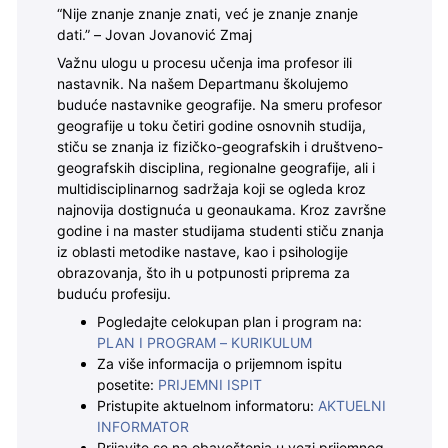
“Nije znanje znanje znati, već je znanje znanje
dati.” – Jovan Jovanović Zmaj
Važnu ulogu u procesu učenja ima profesor ili
nastavnik. Na našem Departmanu školujemo
buduće nastavnike geografije. Na smeru profesor
geografije u toku četiri godine osnovnih studija,
stiču se znanja iz fizičko-geografskih i društveno-
geografskih disciplina, regionalne geografije, ali i
multidisciplinarnog sadržaja koji se ogleda kroz
najnovija dostignuća u geonaukama. Kroz završne
godine i na master studijama studenti stiču znanja
iz oblasti metodike nastave, kao i psihologije
obrazovanja, što ih u potpunosti priprema za
buduću profesiju.
Pogledajte celokupan plan i program na:
PLAN I PROGRAM – KURIKULUM
Za više informacija o prijemnom ispitu
posetite:
PRIJEMNI ISPIT
Pristupite aktuelnom informatoru:
AKTUELNI
INFORMATOR