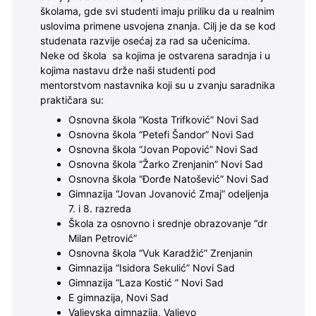
školama, gde svi studenti imaju priliku da u realnim
uslovima primene usvojena znanja. Cilj je da se kod
studenata razvije osećaj za rad sa učenicima.
Neke od škola sa kojima je ostvarena saradnja i u
kojima nastavu drže naši studenti pod
mentorstvom nastavnika koji su u zvanju saradnika
praktičara su:
Osnovna škola “Kosta Trifković” Novi Sad
Osnovna škola “Petefi Šandor” Novi Sad
Osnovna škola “Jovan Popović” Novi Sad
Osnovna škola “Žarko Zrenjanin” Novi Sad
Osnovna škola “Đorđe Natošević” Novi Sad
Gimnazija “Jovan Jovanović Zmaj” odeljenja
7. i 8. razreda
Škola za osnovno i srednje obrazovanje “dr
Milan Petrović”
Osnovna škola “Vuk Karadžić” Zrenjanin
Gimnazija “Isidora Sekulić” Novi Sad
Gimnazija “Laza Kostić ” Novi Sad
E gimnazija, Novi Sad
Valjevska gimnazija, Valjevo