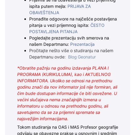
Prijavite se na obaveštenja u vezi prijemnog
ispita putem mejla:
PRIJAVA ZA
OBAVEŠTENJA
Pronađite odgovore na najčešće postavljena
pitanja u vezi prijemnog ispita:
ČESTO
POSTAVLJENA PITANJA
Pogledajte prezentaciju svih smerova na
našem Departmanu:
Prezentacija
Pročitajte nešto više o studiranju na našem
Departmanu ovde:
Blog Geonatur
*Obratite pažnju na godinu izdavanja PLANA I
PROGRAMA (KURIKULUMA), kao i AKTUELNOG
INFORMATORA. Ukoliko se odnosi na prethodnu
godinu znači da nov informator još nije formiran, ali
čim bude dostupan informacije će biti osvežene. U
većini slučajeva nema značajnijih izmena u
informatoru u odnosu na prethodnu godinu, ali
savetujemo da se za prijemni spremate sa
najsvežijim informacijama.
Tokom studiranja na OAS i MAS Profesor geografije
odvijaju se obavezne prakse u osnovnim i srednjim