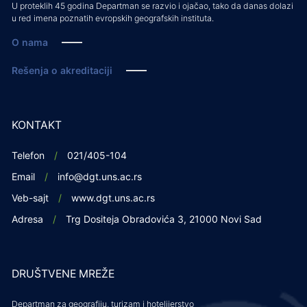
U proteklih 45 godina Departman se razvio i ojačao, tako da danas dolazi
u red imena poznatih evropskih geografskih instituta.
O nama
Rešenja o akreditaciji
KONTAKT
Telefon
021/405-104
Email
info@dgt.uns.ac.rs
Veb-sajt
www.dgt.uns.ac.rs
Adresa
Trg Dositeja Obradovića 3, 21000 Novi Sad
DRUŠTVENE MREŽE
Departman za geografiju, turizam i hotelijerstvo