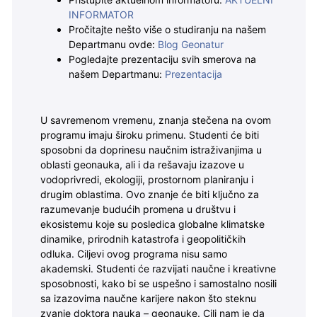
Pristupite aktuelnom informatoru:
AKTUELNI
INFORMATOR
Pročitajte nešto više o studiranju na našem
Departmanu ovde:
Blog Geonatur
Pogledajte prezentaciju svih smerova na
našem Departmanu:
Prezentacija
U savremenom vremenu, znanja stečena na ovom
programu imaju široku primenu. Studenti će biti
sposobni da doprinesu naučnim istraživanjima u
oblasti geonauka, ali i da rešavaju izazove u
vodoprivredi, ekologiji, prostornom planiranju i
drugim oblastima. Ovo znanje će biti ključno za
razumevanje budućih promena u društvu i
ekosistemu koje su posledica globalne klimatske
dinamike, prirodnih katastrofa i geopolitičkih
odluka. Ciljevi ovog programa nisu samo
akademski. Studenti će razvijati naučne i kreativne
sposobnosti, kako bi se uspešno i samostalno nosili
sa izazovima naučne karijere nakon što steknu
zvanje doktora nauka – geonauke. Cilj nam je da