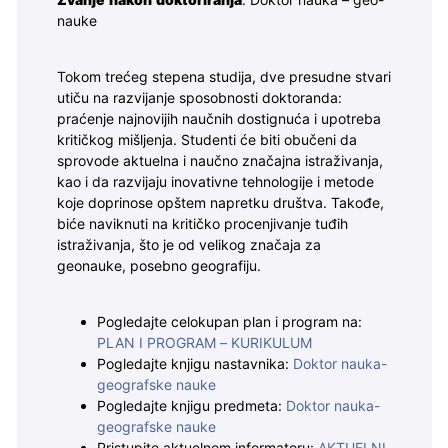
Zvanje nakon doktoriranja
: Doktor nauka – geo-
nauke
Tokom trećeg stepena studija, dve presudne stvari
utiču na razvijanje sposobnosti doktoranda:
praćenje najnovijih naučnih dostignuća i upotreba
kritičkog mišljenja. Studenti će biti obučeni da
sprovode aktuelna i naučno značajna istraživanja,
kao i da razvijaju inovativne tehnologije i metode
koje doprinose opštem napretku društva. Takođe,
biće naviknuti na kritičko procenjivanje tuđih
istraživanja, što je od velikog značaja za
geonauke, posebno geografiju.
Pogledajte celokupan plan i program na:
PLAN I PROGRAM – KURIKULUM
Pogledajte knjigu nastavnika:
Doktor nauka-
geografske nauke
Pogledajte knjigu predmeta:
Doktor nauka-
geografske nauke