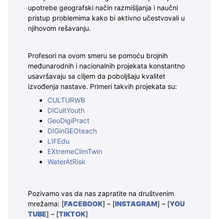
upotrebe geografski način razmišljanja i naučni
pristup problemima kako bi aktivno učestvovali u
njihovom rešavanju.
Profesori na ovom smeru se pomoću brojnih
međunarodnih i nacionalnih projekata konstantno
usavršavaju sa ciljem da poboljšaju kvalitet
izvođenja nastave. Primeri takvih projekata su:
CULTURWB
DiCultYouth
GeoDigiPract
DIGinGEOteach
LIFEdu
EXtremeClimTwin
WaterAtRisk
Pozivamo vas da nas zapratite na društvenim
mrežama: [
FACEBOOK
] – [
INSTAGRAM
] – [
YOU
TUBE
] – [
TIKTOK
]