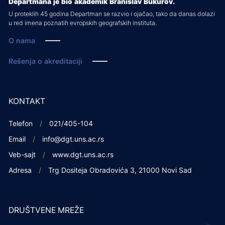
Departmana je bio akademik Branislav Bukurov.
U proteklih 45 godina Departman se razvio i ojačao, tako da danas dolazi
u red imena poznatih evropskih geografskih instituta.
O nama
Rešenja o akreditaciji
KONTAKT
Telefon
021/405-104
Email
info@dgt.uns.ac.rs
Veb-sajt
www.dgt.uns.ac.rs
Adresa
Trg Dositeja Obradovića 3, 21000 Novi Sad
DRUŠTVENE MREŽE