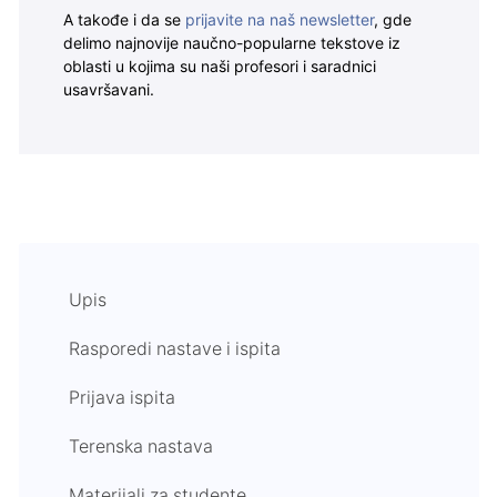
A takođe i da se
prijavite na naš newsletter
, gde
delimo najnovije naučno-popularne tekstove iz
oblasti u kojima su naši profesori i saradnici
usavršavani.
Upis
Rasporedi nastave i ispita
Prijava ispita
Terenska nastava
Materijali za studente