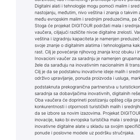
Digitalni alati i tehnologije mogu pomoći malim i s
nastojanju, međutim, nivo veština i znanja o takvim
među evropskim malim i srednjim preduzećima, pa ča
Stoga će projekat DIGITOUR podržati mala i srednja
vaučera, ciljajući različite nivoe digitalne zrelosti. 
veština i izgradnju kapaciteta je namenjen preduze
svoje znanje o digitalnim alatima i tehnologijama kak
rast. Cilj je povećanje njihovog znanja kroz obuku i
Inovacioni vaučer za saradnju je namenjen grupama 
žele da sarađuju na inovativnim nacionalnim ili tran
Cilj je da se podstaknu inovativne ideje malih i sred
održivo upravljanje, ponuda proizvoda i usluga, mar
podstaknuta prekogranična partnerstva u turisticko
saradnja sa dobavljačima inovativnih, digitalnih reše
Oba vaučera će doprineti postizanju opšteg cilja pr
konkurentnosti i otpornosti turističkih malih i sredn
da se izbore sa novim izazovima. Projekat DIGITOUR
inovacije, kako bi evropska turistička mala i srednj
inovativne digitalne alate u skladu sa svojim specif
ponude i poslovne modele uz podršku stručnjaka.