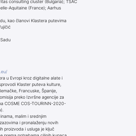
as consulting cluster (Bulgaria); TSAC
elle-Aquitaine (France); Aarhus
du, kao članovi Klastera putevima
ujičić
m Sadu
.eu/
ra u Evropi kroz digitalne alate i
 sprovodi Klaster puteva kulture,
, Nemačke, Francuske, Španije,
omisija preko Izvršne agencije za
ograma COSME COS-TOURINN-2020-
).
dinama, malim i srednjim
zazovima i pronalaženju novih
h proizvoda i usluga je ključ
ude prema potrebama ciljnih kupaca.