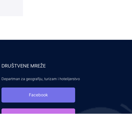
DRUŠTVENE MREŽE
Departman za geografiju, turizam i hotelijerstvo
Facebook
Instagram