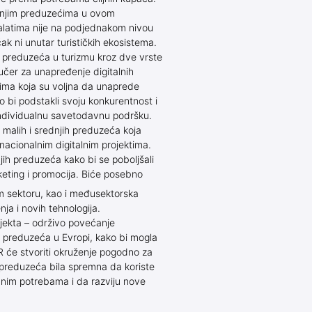
rednjim preduzećima u ovom
 alatima nije na podjednakom nivou
k ni unutar turističkih ekosistema.
 preduzeća u turizmu kroz dve vrste
Vaučer za unapređenje digitalnih
ćima koja su voljna da unaprede
o bi podstakli svoju konkurentnost i
 individualnu savetodavnu podršku.
malih i srednjih preduzeća koja
snacionalnim digitalnim projektima.
njih preduzeća kako bi se poboljšali
keting i promocija. Biće posebno
m sektoru, kao i međusektorska
nja i novih tehnologija.
ojekta – održivo povećanje
jih preduzeća u Evropi, kako bi mogla
 će stvoriti okruženje pogodno za
a preduzeća bila spremna da koriste
ičnim potrebama i da razviju nove