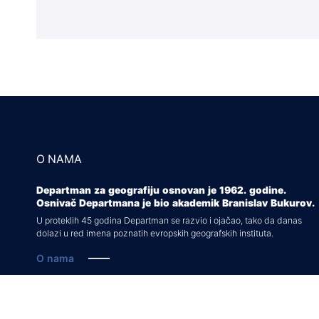
O NAMA
Departman za geografiju osnovan je 1962. godine.
Osnivač Departmana je bio akademik Branislav Bukurov.
U proteklih 45 godina Departman se razvio i ojačao, tako da danas
dolazi u red imena poznatih evropskih geografskih instituta.
O nama
Rešenja o akreditaciji