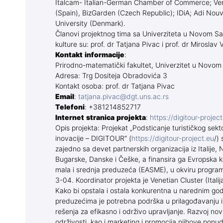
Italcam- Italian-German Chamber of Commerce; Verit
(Spain), BizGarden (Czech Republic); IDiA; Adi Nouv
University (Denmark).
Članovi projektnog tima sa Univerziteta u Novom Sa
kulture su: prof. dr Tatjana Pivac i prof. dr Miroslav V
Kontakt informacije
:
Prirodno-matematički fakultet, Univerzitet u Novo
Adresa: Trg Dositeja Obradovića 3
Kontakt osoba: prof. dr Tatjana Pivac
Email
:
tatjana.pivac@dgt.uns.ac.rs
Telefoni
: +381214852717
Internet stranica projekta
:
https://digitour-project
Opis projekta: Projekat „Podsticanje turističkog sekto
inovacije – DIGITOUR“ (
https://digitour-project.eu
/)
zajedno sa devet partnerskih organizacija iz Italije
Bugarske, Danske i Češke, a finansira ga Evropska k
mala i srednja preduzeća (EASME), u okviru pr
3-04. Koordinator projekta je Venetian Cluster (Italija
Kako bi opstala i ostala konkurentna u narednim go
preduzećima je potrebna podrška u prilagođavanju i
rešenja za efikasno i održivo upravljanje. Razvoj novi
održivosti, kao i marketing i promocija njihove pon