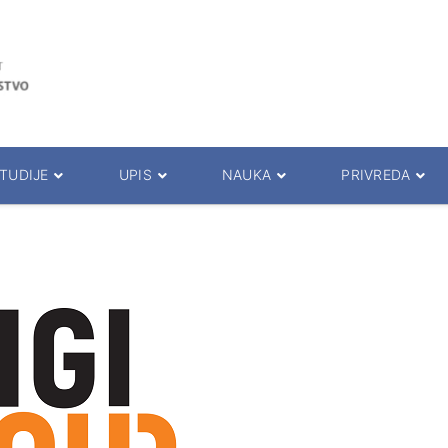
TUDIJE
UPIS
NAUKA
PRIVREDA
rogrami
Upis
Naučni časopisi
Saradnja sa privredom
la za studente
Prijemni ispit
Istraživački timovi
Seminari
pita i predavanja
Prezentacija studija
Projekti
Studentska praksa
da
Osnovne akademske studije
Konferencija
Međunarodna saradnja
i savetnici
Master akademske studije