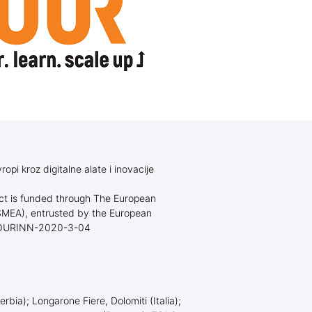
a studente
Doktorske akadem. studije
ta
ršnog rada
astava
astava
ropi kroz digitalne alate i inovacije
ta
lioteke
zmene
ect is funded through The European
SMEA), entrusted by the European
za studente
TOURINN-2020-3-04
ur
 studijskih
erbia); Longarone Fiere, Dolomiti (Italia);
tudijski programi