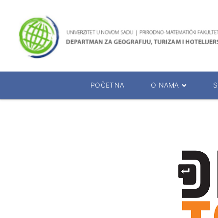
POČETNA
O NAMA
S
O Departmanu
Studijski p
Rukovodstvo Departmana
Oglasna tab
Katedre departmana
Raspored is
Prezentacija departmana
Kalendar ra
Prezentacija studija
Rukovodioci 