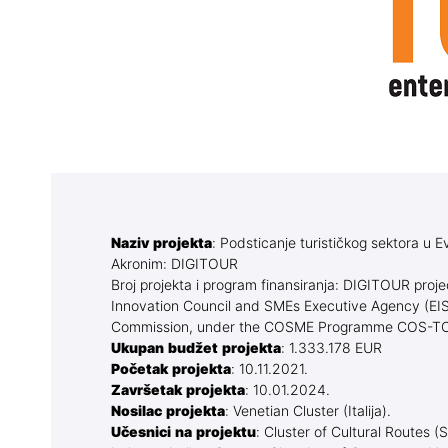
Marketinški tim
Materijali z
Udruženja
Prijava ispi
Biblioteka departmana
Prijava zav
Izdavaštvo
Izdavaštvo
Blog Geonatur
Praktična n
Alumni
Terenska n
Naziv projekta
: Podsticanje turističkog sektora u Ev
Kontakti profesora i asistena
Katalog bib
Akronim: DIGITOUR
Erasmus ra
Broj projekta i program finansiranja: DIGITOUR proj
Innovation Council and SMEs Executive Agency (EI
Newsletter 
Commission, under the COSME Programme COS-
Ukupan budžet projekta
: 1.333.178 EUR
Blog Geonat
Početak projekta
: 10.11.2021.
Završetak projekta
: 10.01.2024.
Akreditаcije
Nosilac projekta
: Venetian Cluster (Italija).
Učesnici na projektu
: Cluster of Cultural Routes (S
programa
Prethodni s