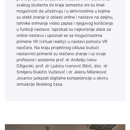
svakog studenta do kraja semestra oni su imali
mogućnost da učestvuju i u aktivnostima u kojima
su stekli znanje iz oblasti online i nastave na daljinu,
tehnike snimanja video zapisa i njegovog korišćenja
u funkciji nastave. Isprobali su najkorisnije alate za
online nastavu i upoznali se sa mogućnostima
primene VR (virtual reality) u nastavi pomoću VR
naočara. Na kraju projektnog ciklusa budući
nastavnici primenili su stečeno znanje i uz svoje
profesore i asistente prof. dr Anđeliju Ivkov
Džigurski, prof. dr Ljubicu Ivanović Bibić, doc. dr
Smiljanu Đukičin Vučković i dr Jelenu Milanković
Jovanov pokazali digitalne kompetencije u okviru
simulacije školskog časa.