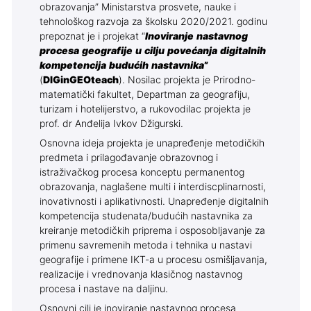
obrazovanja” Ministarstva prosvete, nauke i
tehnološkog razvoja za školsku 2020/2021. godinu
prepoznat je i projekat “
Inoviranje nastavnog
procesa geografije u cilju povećanja digitalnih
kompetencija budućih nastavnika
”
(
DIGinGEOteach
). Nosilac projekta je Prirodno-
matematički fakultet, Departman za geografiju,
turizam i hotelijerstvo, a rukovodilac projekta je
prof. dr Anđelija Ivkov Džigurski.
Osnovna ideja projekta je unapređenje metodičkih
predmeta i prilagođavanje obrazovnog i
istraživačkog procesa konceptu permanentog
obrazovanja, naglašene multi i interdiscplinarnosti,
inovativnosti i aplikativnosti. Unapređenje digitalnih
kompetencija studenata/budućih nastavnika za
kreiranje metodičkih priprema i osposobljavanje za
primenu savremenih metoda i tehnika u nastavi
geografije i primene IKT-a u procesu osmišljavanja,
realizacije i vrednovanja klasičnog nastavnog
procesa i nastave na daljinu.
Osnovni cilj je inoviranje nastavnog procesa