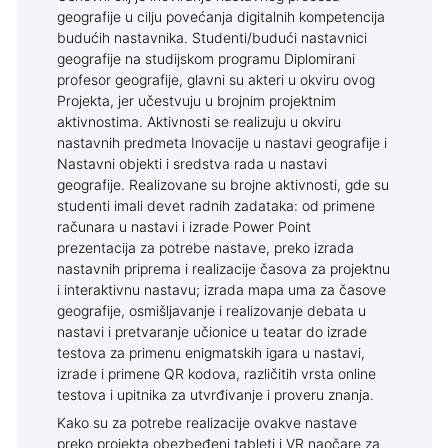
geografije u cilju povećanja digitalnih kompetencija
budućih nastavnika. Studenti/budući nastavnici
geografije na studijskom programu Diplomirani
profesor geografije, glavni su akteri u okviru ovog
Projekta, jer učestvuju u brojnim projektnim
aktivnostima. Aktivnosti se realizuju u okviru
nastavnih predmeta Inovacije u nastavi geografije i
Nastavni objekti i sredstva rada u nastavi
geografije. Realizovane su brojne aktivnosti, gde su
studenti imali devet radnih zadataka: od primene
računara u nastavi i izrade Power Point
prezentacija za potrebe nastave, preko izrada
nastavnih priprema i realizacije časova za projektnu
i interaktivnu nastavu; izrada mapa uma za časove
geografije, osmišljavanje i realizovanje debata u
nastavi i pretvaranje učionice u teatar do izrade
testova za primenu enigmatskih igara u nastavi,
izrade i primene QR kodova, različitih vrsta online
testova i upitnika za utvrđivanje i proveru znanja.
Kako su za potrebe realizacije ovakve nastave
preko projekta obezbeđeni tableti i VR naočare za