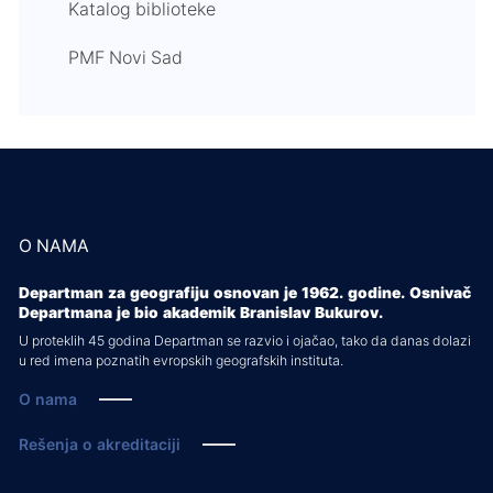
Katalog biblioteke
PMF Novi Sad
O NAMA
Departman za geografiju osnovan je 1962. godine. Osnivač
Departmana je bio akademik Branislav Bukurov.
U proteklih 45 godina Departman se razvio i ojačao, tako da danas dolazi
u red imena poznatih evropskih geografskih instituta.
O nama
Rešenja o akreditaciji