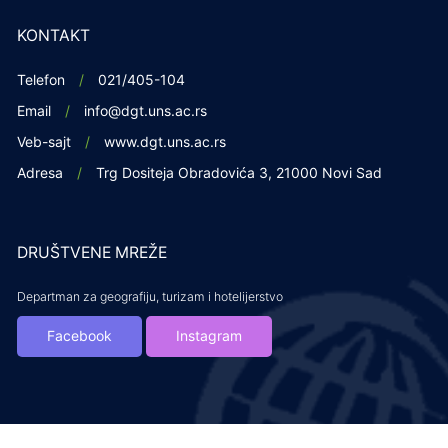
KONTAKT
Telefon
021/405-104
Email
info@dgt.uns.ac.rs
Veb-sajt
www.dgt.uns.ac.rs
Adresa
Trg Dositeja Obradovića 3, 21000 Novi Sad
DRUŠTVENE MREŽE
Departman za geografiju, turizam i hotelijerstvo
Facebook
Instagram