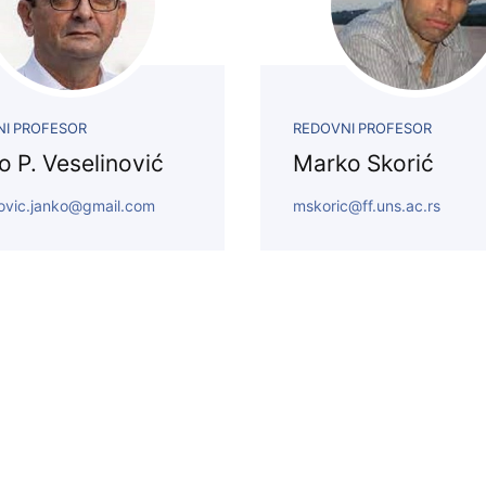
a studente
Doktorske akadem. studije
ta
ršnog rada
I PROFESOR
REDOVNI PROFESOR
o P. Veselinović
Marko Skorić
astava
novic.janko@gmail.com
mskoric@ff.uns.ac.rs
astava
ta
lioteke
zmene
za studente
ur
 studijskih
tudijski programi