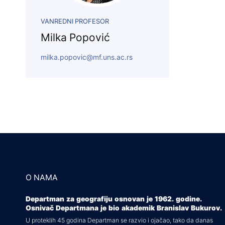
VANREDNI PROFESOR
Milka Popović
milka.popovic@mf.uns.ac.rs
O NAMA
Departman za geografiju osnovan je 1962. godine.
Osnivač Departmana je bio akademik Branislav Bukurov.
U proteklih 45 godina Departman se razvio i ojačao, tako da danas