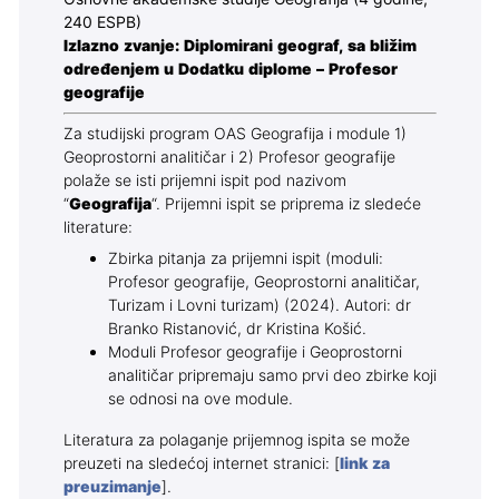
240 ESPB)
Izlazno zvanje: Diplomirani geograf, sa bližim
određenjem u Dodatku diplome – Profesor
geografije
Za studijski program OAS Geografija i module 1)
Geoprostorni analitičar i 2) Profesor geografije
polaže se isti prijemni ispit pod nazivom
“
Geografija
“. Prijemni ispit se priprema iz sledeće
literature:
Zbirka pitanja za prijemni ispit (moduli:
Profesor geografije, Geoprostorni analitičar,
Turizam i Lovni turizam) (2024). Autori: dr
Branko Ristanović, dr Kristina Košić.
Moduli Profesor geografije i Geoprostorni
analitičar pripremaju samo prvi deo zbirke koji
se odnosi na ove module.
Literatura za polaganje prijemnog ispita se može
preuzeti na sledećoj internet stranici: [
link za
preuzimanje
].