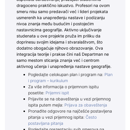
dragoceno praktično iskustvo. Profesori na ovom
smeru nisu samo predavači već i lideri projekata
usmerenih ka unapređenju nastave i podizanju
nivoa znanja među budućim i postojećim
nastavnicima geografije. Aktivno uključivanje
studenata u ove projekte pruža im priliku da
doprinesu svojim idejama i stvaralaštvom, što
dodatno obogaćuje njihovo obrazovanje. Ova
integracija teorije i prakse čini naš Departman ne
samo mestom sticanja znanja već i centrom
aktivnog učenja i unapređenja nastave geografije.
Pogledajte celokupan plan i program na:
Plan
i program – kurikulum
Za više informacija o prijemnom ispitu
posetite:
Prijemni ispit
Prijavite se na obaveštenja u vezi prijemnog
ispita putem mejla:
Prijava za obaveštenja
Pronađite odgovore na najčešće postavljena
pitanja u vezi prijemnog ispita:
Često
postavljana pitanja
Pogledajte prezentaciju svih smerova na