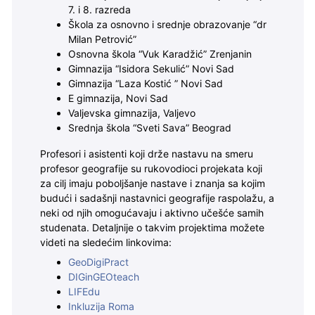
7. i 8. razreda
Škola za osnovno i srednje obrazovanje “dr
Milan Petrović”
Osnovna škola “Vuk Karadžić” Zrenjanin
Gimnazija “Isidora Sekulić” Novi Sad
Gimnazija “Laza Kostić ” Novi Sad
E gimnazija, Novi Sad
Valjevska gimnazija, Valjevo
Srednja škola “Sveti Sava” Beograd
Profesori i asistenti koji drže nastavu na smeru
profesor geografije su rukovodioci projekata koji
za cilj imaju poboljšanje nastave i znanja sa kojim
budući i sadašnji nastavnici geografije raspolažu, a
neki od njih omogućavaju i aktivno učešće samih
studenata. Detaljnije o takvim projektima možete
videti na sledećim linkovima:
GeoDigiPract
DIGinGEOteach
LIFEdu
Inkluzija Roma