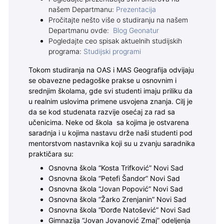
našem Departmanu:
Prezentacija
Pročitajte nešto više o studiranju na našem
Departmanu ovde:
Blog Geonatur
Pogledajte ceo spisak aktuelnih studijskih
programa:
Studijski programi
Tokom studiranja na OAS i MAS Geografija odvijaju
se obavezne pedagoške prakse u osnovnim i
srednjim školama, gde svi studenti imaju priliku da
u realnim uslovima primene usvojena znanja. Cilj je
da se kod studenata razvije osećaj za rad sa
učenicima. Neke od škola sa kojima je ostvarena
saradnja i u kojima nastavu drže naši studenti pod
mentorstvom nastavnika koji su u zvanju saradnika
praktičara su:
Osnovna škola “Kosta Trifković” Novi Sad
Osnovna škola “Petefi Šandor” Novi Sad
Osnovna škola “Jovan Popović” Novi Sad
Osnovna škola “Žarko Zrenjanin” Novi Sad
Osnovna škola “Đorđe Natošević” Novi Sad
Gimnazija “Jovan Jovanović Zmaj” odeljenja