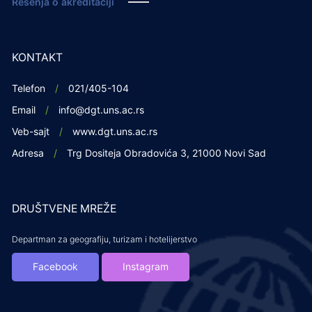
Rešenja o akreditaciji
KONTAKT
Telefon
021/405-104
Email
info@dgt.uns.ac.rs
Veb-sajt
www.dgt.uns.ac.rs
Adresa
Trg Dositeja Obradovića 3, 21000 Novi Sad
DRUŠTVENE MREŽE
Departman za geografiju, turizam i hotelijerstvo
Facebook
Instagram