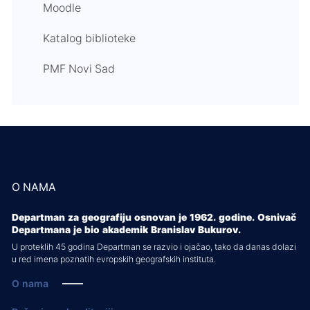
Moodle
Katalog biblioteke
PMF Novi Sad
O NAMA
Departman za geografiju osnovan je 1962. godine. Osnivač
Departmana je bio akademik Branislav Bukurov.
U proteklih 45 godina Departman se razvio i ojačao, tako da danas dolazi
u red imena poznatih evropskih geografskih instituta.
O nama