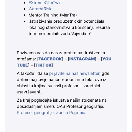
EXtremeClimTwin
WaterAtRisk
Mentor Training (MenTra)
„Istraživanje preduzetničkih potencijala
lokalnog stanovništva u korišćenju resursa
termomineralnih voda Vojvodine“
Pozivamo vas da nas zapratite na društvenim
mrežama: [
FACEBOOK
] – [
INSTAGRAM
] – [
YOU
TUBE
] – [
TIKTOK
]
A takođe i da se
prijavite na naš newsletter
, gde
delimo najnovije naučno-popularne tekstove iz
oblasti u kojima su naši profesori i saradnici
usavršavani.
Za kraj pogledajte iskustva naših studenata na
dosadašnjem smeru OAS Profesor geografije:
Profesor geografije, Zorica Pogrmić