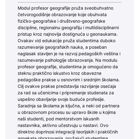
Modul profesor geografije pruža sveobuhvatno
četvorogodišnje obrazovanje koje obuhvata
fizičko-geografske i društveno-geografske
discipline, regionalnu geografiju i multidisciplinarni
pristup kroz najnovija dostignuća u geonaukama.
Ovakav vid edukacije pruža studentima duboko
razumevanje geografskih nauka, a poseban
naglasak stavljen je na razvoj pedagoških veština i
razumevanje psihologije obrazovanja. Na modulu
profesor geografije, studentima je omogućeno da
steknu praktično iskustvo kroz obavezne
pedagoške prakse u osnovnim i srednjim školama.
Cilj ovakve prakse predstavlja razvijanje osećaja
za rad sa učenicima i pripremanje studenata za
uspešno obavljanje svoje buduće profesije.
Saradnja sa školama je ključna, a neki od partnera
u obrazovnom procesu su upravo škole u kojima
naši studenti, pod mentorstvom iskusnih
nastavnika, aktivno učestvuju u nastavi. Ovo
direktno doprinosi integraciji teorijskih i praktičnih
aspekata obrazovanja, pružajući studentima