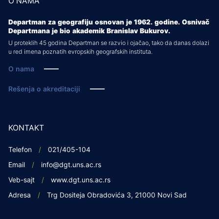
O NAMA
Departman za geografiju osnovan je 1962. godine. Osnivač
Departmana je bio akademik Branislav Bukurov.
U proteklih 45 godina Departman se razvio i ojačao, tako da danas dolazi
u red imena poznatih evropskih geografskih instituta.
O nama
Rešenja o akreditaciji
KONTAKT
Telefon
021/405-104
Email
info@dgt.uns.ac.rs
Veb-sajt
www.dgt.uns.ac.rs
Adresa
Trg Dositeja Obradovića 3, 21000 Novi Sad