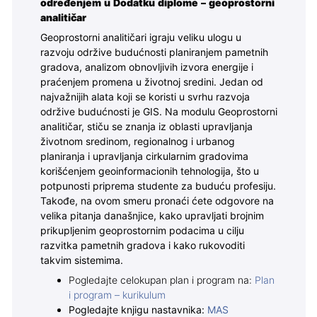
određenjem u Dodatku diplome – geoprostorni
analitičar
Geoprostorni analitičari igraju veliku ulogu u
razvoju održive budućnosti planiranjem pametnih
gradova, analizom obnovljivih izvora energije i
praćenjem promena u životnoj sredini. Jedan od
najvažnijih alata koji se koristi u svrhu razvoja
održive budućnosti je GIS. Na modulu Geoprostorni
analitičar, stiču se znanja iz oblasti upravljanja
životnom sredinom, regionalnog i urbanog
planiranja i upravljanja cirkularnim gradovima
korišćenjem geoinformacionih tehnologija, što u
potpunosti priprema studente za buduću profesiju.
Takođe, na ovom smeru pronaći ćete odgovore na
velika pitanja današnjice, kako upravljati brojnim
prikupljenim geoprostornim podacima u cilju
razvitka pametnih gradova i kako rukovoditi
takvim sistemima.
Pogledajte celokupan plan i program na:
Plan
i program – kurikulum
Pogledajte knjigu nastavnika:
MAS