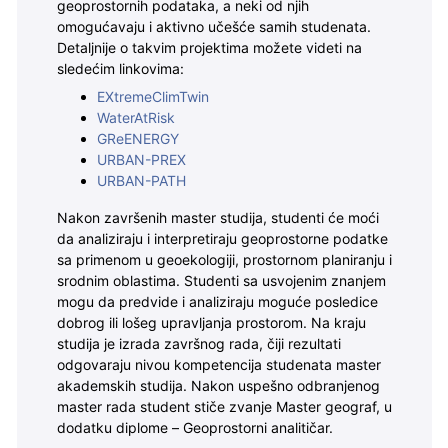
geoprostornih podataka, a neki od njih
omogućavaju i aktivno učešće samih studenata.
Detaljnije o takvim projektima možete videti na
sledećim linkovima:
EXtremeClimTwin
WaterAtRisk
GReENERGY
URBAN-PREX
URBAN-PATH
Nakon završenih master studija, studenti će moći
da analiziraju i interpretiraju geoprostorne podatke
sa primenom u geoekologiji, prostornom planiranju i
srodnim oblastima. Studenti sa usvojenim znanjem
mogu da predvide i analiziraju moguće posledice
dobrog ili lošeg upravljanja prostorom. Na kraju
studija je izrada završnog rada, čiji rezultati
odgovaraju nivou kompetencija studenata master
akademskih studija. Nakon uspešno odbranjenog
master rada student stiče zvanje Master geograf, u
dodatku diplome – Geoprostorni analitičar.