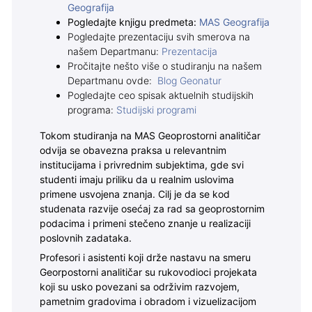
Geografija
Pogledajte knjigu predmeta:
MAS Geografija
Pogledajte prezentaciju svih smerova na
našem Departmanu:
Prezentacija
Pročitajte nešto više o studiranju na našem
Departmanu ovde:
Blog Geonatur
Pogledajte ceo spisak aktuelnih studijskih
programa:
Studijski programi
Tokom studiranja na MAS Geoprostorni analitičar
odvija se obavezna praksa u relevantnim
institucijama i privrednim subjektima, gde svi
studenti imaju priliku da u realnim uslovima
primene usvojena znanja. Cilj je da se kod
studenata razvije osećaj za rad sa geoprostornim
podacima i primeni stečeno znanje u realizaciji
poslovnih zadataka.
Profesori i asistenti koji drže nastavu na smeru
Georpostorni analitičar su rukovodioci projekata
koji su usko povezani sa održivim razvojem,
pametnim gradovima i obradom i vizuelizacijom