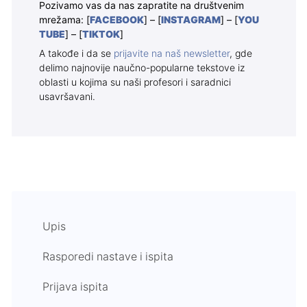
Pozivamo vas da nas zapratite na društvenim
mrežama: [
FACEBOOK
] – [
INSTAGRAM
] – [
YOU
TUBE
] – [
TIKTOK
]
A takođe i da se
prijavite na naš newsletter
, gde
delimo najnovije naučno-popularne tekstove iz
oblasti u kojima su naši profesori i saradnici
usavršavani.
Upis
Rasporedi nastave i ispita
Prijava ispita