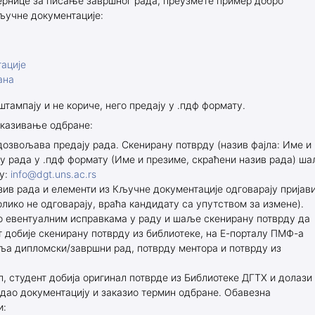
мернице за писање завршног рада, преузмете пример добро
ључне документације:
ације
ана
штампају и не кориче, него предају у .пдф формату.
аказивање одбране:
 дозвољава предају рада. Скенирану потврду (назив фајла: Име и
ју рада у .пдф формату (Име и презиме, скраћени назив рада) ш
у:
info@dgt.uns.ac.rs
зив рада и елементи из Кључне документације одговарају пријав
лико не одговарају, враћа кандидату са упутством за измене).
о евентуалним исправкама у раду и шаље скенирану потврду да
т добије скенирану потврду из библиотеке, на Е-порталу ПМФ-а
ља дипломски/завршни рад, потврду ментора и потврду из
 студент добија оригинал потврде из Библиотеке ДГТХ и долази
редао документацију и заказио термин одбране. Обавезна
и: