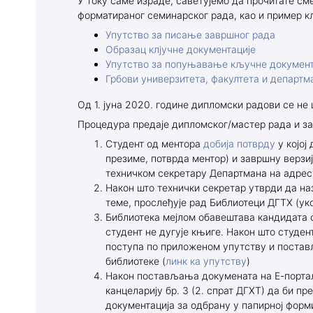
У току саме израде, саветујемо да прочитате с
форматираног семинарског рада, као и пример к
програми
Упутство за писање завршног рада
Образац клјучне документације
Упутство за попуњавање кључне документ
Грбови универзитета, факултета и департм
Од 1. јуна 2020. године дипломски радови се не 
Процедура предаје дипломског/мастер рада и з
Студент од ментора
добија потврду
у којој
презиме, потврда ментор) и завршну верзи
техничком секретару Департмана на адрес
Након што технички секретар утврди да на
теме, прослеђује рад Библиотеци ДГТХ (уко
Библиотека мејлом обавештава кандидата 
студент не дугује књиге. Након што студен
поступа по приложеном упутству и постав
библиотеке (
линк ка упутству
)
Након постављања докумената на Е-портал,
канцеларију бр. 3 (2. спрат ДГХТ) да би п
документација за одбрану у папирној форм