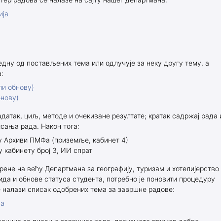
ер радова се налазе на сајту нашег департмана:
за студенте
Докторске академ. студије
ија
ита
ршног рада
едну од постављених тема или одлучује за неку другу тему, а
:
настава
ли обнову)
бнову)
става
адатак, циљ, методе и очекиване резултате; кратак садржај рада 
лиотеке
исања рада. Након тога:
у Архиви ПМФа (приземље, кабинет 4)
змене
 кабинету број 3, ИИ спрат
а студенте
рене на већу Департмана за географију, туризам и хотелијерство
кида и обнове статуса студента, потребно је поновити процедуру
ур
се налази списак одобрених тема за завршне радове:
удијски програми
да
тудијски