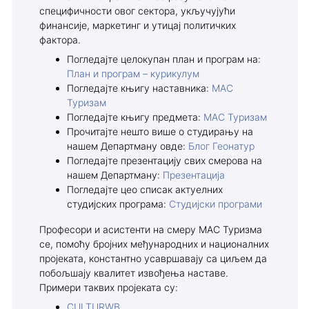
специфичности овог сектора, укључујући
финансије, маркетинг и утицај политичких
фактора.
Погледајте целокупан план и програм на:
План и програм – курикулум
Погледајте књигу наставника:
МАС
Туризам
Погледајте књигу предмета:
МАС Туризам
Прочитајте нешто више о студирању на
нашем Департману овде:
Блог Геонатур
Погледајте презентацију свих смерова на
нашем Департману:
Презентација
Погледајте цео списак актуелних
студијских програма:
Студијски програми
Професори и асистенти на смеру МАС Туризма
се, помоћу бројних међународних и националних
пројеката, константно усавршавају са циљем да
побољшају квалитет извођења наставе.
Примери таквих пројеката су:
CULTURWB