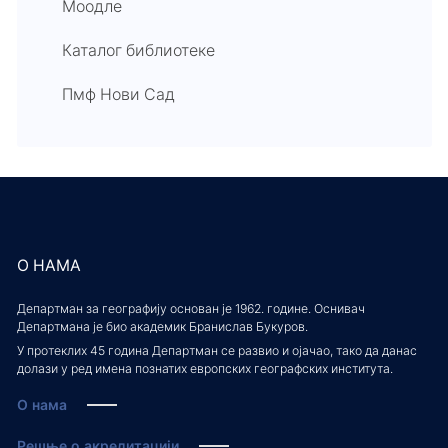
Моодле
Каталог библиотеке
Пмф Нови Сад
О НАМА
Департман за географију основан је 1962. године. Оснивач
Департмана је био академик Бранислав Букуров.
У протеклих 45 година Департман се развио и ојачао, тако да данас
долази у ред имена познатих европских географских института.
О нама
Решње о акредитацији