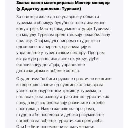
Звање након мастерирања: Мастер менаџер
(у Додатку дипломе: Туризам)
За оне који желе да се усаврше у области
туризма и обликују будућност ове динамичне
индустрије, Мастер академске студије Туризма,
на модулу Туризам представљају незаобилазну
прилику. Овај модул припрема студенте за
одговорно планирање, организацију и
управљање у туристичком сектору. Програм
истражује разнолике аспекте, укључујући
организацију догађаја, управљање
дестинацијама и вођење хотела.
Студентима ће бити пружене практичне вештине
и теоретско знање од суштинског значаја за
успех на конкурентном тржишту туризма, а
нагласак је на развоју атрактивних туристичких
понуда које задовољавају различите потребе
посетилаца. Након завршетка програма,
студенти ће поседовати дубоко разумевање
потребно за вођење туристичких предузећа.
Они ће бити опремљени за разумевање