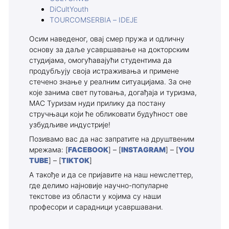
DiCultYouth
TOURCOMSERBIA – IDEJE
Осим наведеног, овај смер пружа и одличну
основу за даље усавршавање на докторским
студијама, омогућавајући студентима да
продубљују своја истраживања и примене
стечено знање у реалним ситуацијама. За оне
које занима свет путовања, догађаја и туризма,
МАС Туризам нуди прилику да постану
стручњаци који ће обликовати будућност ове
узбудљиве индустрије!
Позивамо вас да нас запратите на друштвеним
мрежама: [
FACEBOOK
] – [
INSTAGRAM
] – [
YOU
TUBE
] – [
TIKTOK
]
А такође и да се пријавите на наш неwслеттер,
где делимо најновије научно-популарне
текстове из области у којима су наши
професори и сарадници усавршавани.