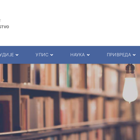
УДИЈЕ
УПИС
НАУКА
ПРИВРЕДА
рограми
Упис
Научни часописи
Сарадња са привред
ла за студенте
Пријемни испит
Истраживачки тимови
Семинари
та и пред.
Презентација студија
Пројекти
Студентска пракса
ада
Основне академске студије
КОНФЕРЕНЦИЈЕ
Међународна сарадњ
 и саветници
Мастер академске студије