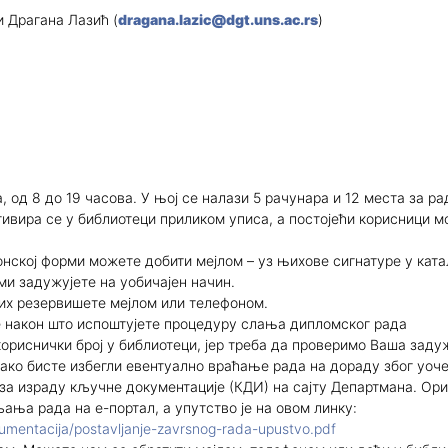
 и Драгана Лазић (
dragana.lazic@dgt.uns.ac.rs
)
 од 8 до 19 часова. У њој се налази 5 рачунара и 12 места за ра
ивира се у библиотеци приликом уписа, а постојећи корисници мо
ронској форми можете добити мејлом – уз њихове сигнатуре у кат
ми задужујете на уобичајен начин.
 их резервишете мејлом или телефоном.
е након што испоштујете процедуру слања дипломског рада
 кориснички број у библиотеци, јер треба да проверимо Ваша зад
Како бисте избегли евентуално враћање рада на дораду због уоч
за израду кључне документације (КДИ) на сајту Департмана. Ор
ања рада на е-портал, а упутство је на овом линку:
umentacija/postavljanje-zavrsnog-rada-upustvo.pdf