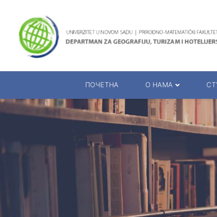
ПОЧЕТНА
O НАМА
СТ
О Департману
Студијски п
Руководство департмана
Огласна таб
Катедре департмана
Распор. испи
Презентација департмана
Календар р
Презентација студија
Руководиоци