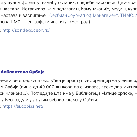
ћи у пуном формату, између осталих, следеће часописе: Демограф
у настави, Истраживања у педагогији, Комуникације, медији, култ
 Настава и васпитање,
Сербиан Јоурнал оф Манагемент
,
ТИМС. 
дова ПМФ – Географски институт (Београд)…
:
http://scindeks.ceon.rs/
 библиотека Србије
њем овог сервиса омогућен је приступ информацијама у више о
 у Србији (више од 40.000 линкова до е-извора, преко два милио
он чланака…). Погледајте шта има у Библиотеци Матице српске, 
 у Београду и у другим библиотекама у Србији.
:
https://sr.cobiss.net/