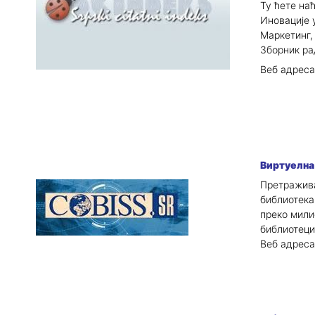
Ту ћете на
Иновације 
Маркетинг,
Зборник ра
Веб адреса
Виртуелна
Претражива
библиотека
преко мили
библиотеци
Веб адреса