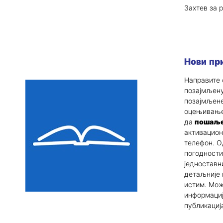
Захтев за 
Нови пр
Направите 
позајмљену
позајмљене
оцењивање 
да
пошаље
активацион
телефон. О
погодности
једноставни
детаљније 
истим. Мож
информациј
публикаци