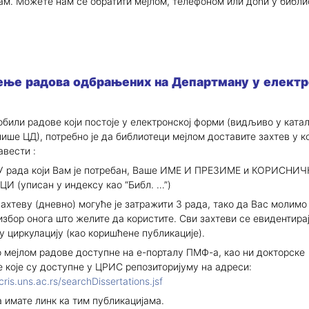
м. Можете нам се обратити мејлом, телефоном или доћи у библи
ње радова одбрањених на Департману у електр
обили радове који постоје у електронској форми (видљиво у катал
пише ЦД), потребно је да библиотеци мејлом доставите захтев у к
авести :
 рада који Вам је потребан, Ваше ИМЕ И ПРЕЗИМЕ и КОРИСНИЧ
 (уписан у индексу као “Библ. …”)
захтеву (дневно) могуће је затражити 3 рада, тако да Вас молимо
избор онога што желите да користите. Сви захтеви се евидентирај
у циркулацију (као коришћене публикације).
мејлом радове доступне на е-порталу ПМФ-а, као ни докторске
е које су доступне у ЦРИС репозиторијуму на адреси:
ris.uns.ac.rs/searchDissertations.jsf
а имате линк ка тим публикацијама.