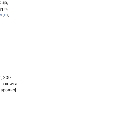
ија,
ура,
Ацта
,
д 200
на књига,
Народној