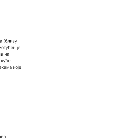
а (близу
огућен је
ма на
 куће.
екама које
ова