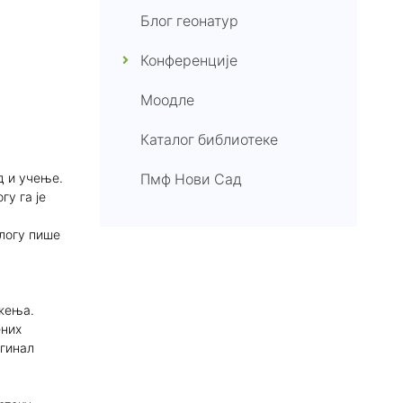
Блог геонатур
Конференције
Моодле
Каталог библиотеке
д и учење.
Пмф Нови Сад
гу га је
алогу пише
ужења.
ених
игинал