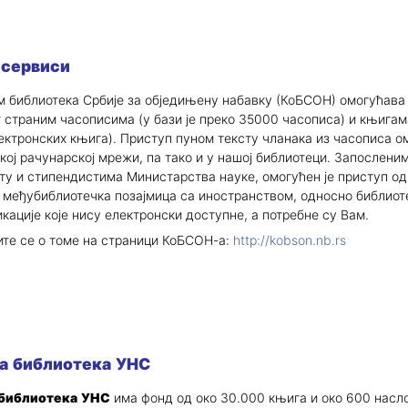
сервиси
м библиотека Србије за обједињену набавку (КоБСОН) омогућава
 страним часописима (у бази је преко 35000 часописа) и књигам
ектронских књига). Приступ пуном тексту чланака из часописа ом
кој рачунарској мрежи, па тако и у нашој библиотеци. Запослени
ту и стипендистима Министарства науке, омогућен је приступ од
и међубиблиотечка позајмица са иностранством, односно библиот
кације које нису електронски доступне, а потребне су Вам.
е се о томе на страници КоБСОН-а:
http://kobson.nb.rs
а библиотека УНС
библиотека УНС
има фонд од око 30.000 књига и око 600 насл