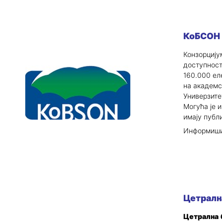
КоБСОН 
Конзорцију
доступност
160.000 ел
на академс
Универзите
Могућа је 
имају публи
Информишит
Цетралн
Цетрална 