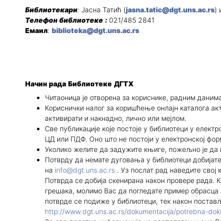
Библиотекари
:
Јасна Татић (
jasna.tatic@dgt.uns.ac.rs
)
програми
Телефон библиотеке :
021/485 2841
Емаил
:
biblioteka@dgt.uns.ac.rs
Начин рада Библиотеке ДГТХ
Читаоница је отворена за кориснике, радним данима,
Кориснички налог за коришћење онлајн каталога акт
активирати и накнадно, лично или мејлом.
Све публикације које постоје у библиотеци у елект
ЦД или ПДФ. Оно што не постоји у електронској фор
Уколико желите да задужите књиге, пожељно је да
Потврду да немате дуговања у библиотеци добијат
на
info@dgt.uns.ac.rs
. Уз послат рад наведите свој
Потврда се добија скенирана након провере рада. 
грешака, молимо Вас да погледате пример обрасца 
потврде се подиже у библиотеци, тек након постављ
http://www.dgt.uns.ac.rs/dokumentacija/potrebna-dok