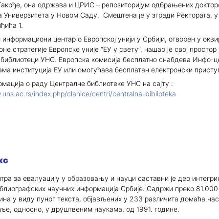
Такође, она одржава и ЦРИС – репозиторијум одбрањених доктор
а Универзитета у Новом Саду. Смештена је у згради Ректората, у
ђића 1.
 информациони центар о Европској унији у Србији, отворен у окви
е стратегије Европске уније “ЕУ у свету”, нашао је свој простор 
 библиотеци УНС. Европска комисија бесплатно снабдева Инфо-ц
ама институција ЕУ или омогућава бесплатан електронски присту
мација о раду Централне библиотеке УНС на сајту :
.uns.ac.rs/index.php/clanice/centri/centralna-biblioteka
кс
тра за евалуацију у образовању и науци саставни је део интегри
блиографских научних информација Србије. Садржи преко 81.000
ећина у виду пуног текста, објављених у 233 различита домаћа ча
ље, односно, у друштвеним наукама, од 1991. године.