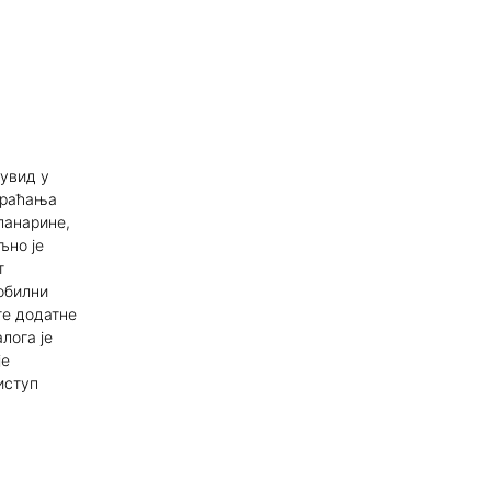
 увид у
враћања
ланарине,
љно је
т
обилни
те додатне
лога је
је
иступ