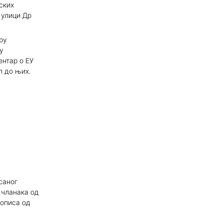
ских
 улици Др
ру
у
ентар о ЕУ
п до њих.
саног
 чланака од
сописа од