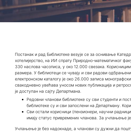
Маркетиншки тим
Материјали 
Удружења
Пријава исп
Бибилиотека департмана
Пријава зав
Издаваштво
Издаваштво
Блог Геонатур
Практична 
Постанак и рад Библиотеке везује се за оснивање Катедр
Алумни
Теренска на
хотелијерство, на ИИ спрату Природно-математичког факу
330 наслова часописа, у око 12.000 свезака. Корисницим
Контакти професора и
Каталог биб
размера. У библиотеци се чувају и сви радови одбрањени 
електронском каталогу је око 26.000 записа монографских
асистената
Ерасмус ра
свакодневно увећава уносом нових публикација и ретрос
је доступан на сајту Департмана.
Newsletter з
Редовни чланови библиотеке су сви студенти и пос
библиотеке су и сви запослени на Департману. Кори
Блог Геонат
Сви остали корисници (пензионери, научни радници
имају статус привремених чланова. За учлањење је
Акредит. ст
Учлањење је без надокнаде, а чланови су дужни да пошт
Претходни с