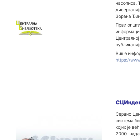
часописа. 
дисертациј
Зорана Ђин
Први општи
информацион
Централној
публикациј
Више инфор
https://www
СЦИнде
Сервис Цен
система би
којих је в
2000. нада