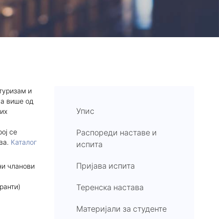
туризам и
ва више од
Упис
тих
ој се
Распореди наставе и
ва.
Каталог
испита
Пријава испита
ни чланови
ранти)
Теренска настава
Материјали за студенте