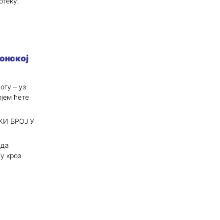
отеку.
онској
огу – уз
ојем ћете
КИ БРОЈ У
 да
у кроз