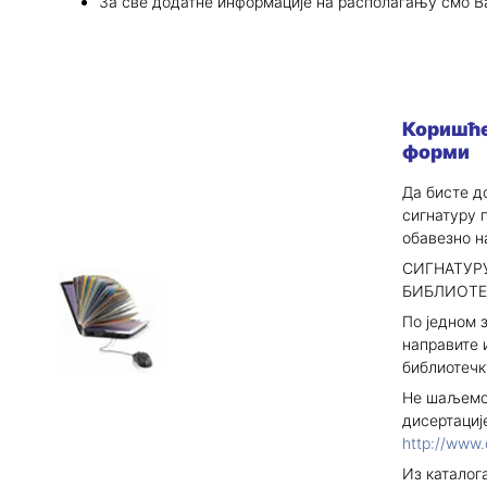
За све додатне информације на располагању смо Ва
Коришће
форми
Да бисте д
сигнатуру 
обавезно н
СИГНАТУРУ
БИБЛИОТЕЦИ
По једном 
направите 
библиотечк
Не шаљемо 
дисертациј
http://www.c
Из каталог