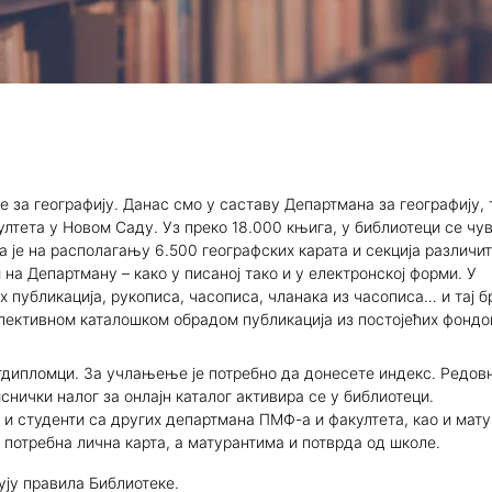
за студенте
Докторске академ. студије
ита
ршног рада
настава
е за географију. Данас смо у саставу Департмана за географију, 
става
лтета у Новом Саду. Уз преко 18.000 књига, у библиотеци се чу
а је на располагању 6.500 географских карата и секција различи
лиотеке
на Департману – како у писаној тако и у електронској форми. У
 публикација, рукописа, часописа, чланака из часописа… и тај бр
змене
пективном каталошком обрадом публикација из постојећих фондо
а студенте
тдипломци. За учлањење је потребно да донесете индекс. Редов
снички налог за онлајн каталог активира се у библиотеци.
ур
 и студенти са других департмана ПМФ-а и факултета, као и мату
 потребна лична карта, а матурантима и потврда од школе.
удијски програми
ују правила Библиотеке.
тудијски