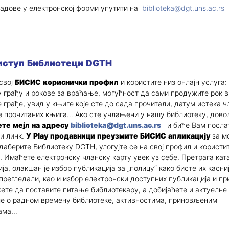
радове у електронској форми упутити на
biblioteka@dgt.uns.ac.rs
иступ Библиотеци DGTH
свој
БИСИС
кориснички профил
и користите низ онлајн услуга:
 грађу и рокове за враћање, могућност да сами продужите рок 
 грађе, увид у књиге које сте до сада прочитали, датум истека ч
прочитаних књига… Ако сте учлањени у нашу библиотеку, дово
те мејл на адресу
biblioteka@dgt.uns.ac.rs
и биће Вам посла
и линк.
У Play продавници преузмите БИСИС апликацију
за м
даберите Библиотеку DGTH, улогујте се на свој профил и користи
. Имаћете електронску чланску карту увек уз себе. Претрага ката
ја, олакшан је избор публикација за „полицу“ како бисте их касни
прегледали, као и избор електронски доступних публикација и пр
ете да поставите питање библиотекару, а добијаћете и актуелне
е о радном времену библиотеке, активностима, приновљеним
јама…