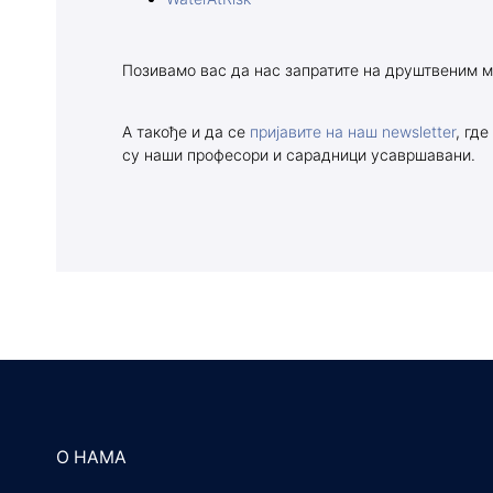
Позивамо вас да нас запратите на друштвеним м
А такође и да се
пријавите на наш newsletter
, гд
су наши професори и сарадници усавршавани.
О НАМА