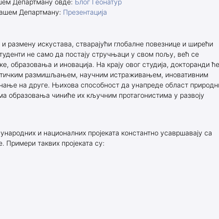
ашем Департману овде:
Блог Геонатур
 нашем Департману:
Презентација
и размену искустава, стварајући глобалне повезнице и ширећи
студенти не само да постају стручњаци у свом пољу, већ се
ке, образовања и иновација. На крају овог студија, докторанди ћ
ритичким размишљањем, научним истраживањем, иновативним
знање на друге. Њихова способност да унапреде област природн
ма образовања чиниће их кључним протагонистима у развоју
ународних и националних пројеката константно усавршавају са
 Примери таквих пројеката су: