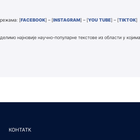
режама: [
FACEBOOK
] – [
INSTAGRAM
] – [
YOU TUBE
] – [
TIKTOK
]
е делимо најновије научно-популарне текстове из области у којим
КОНТАТК