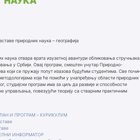
НАУКА
за студенте
Докторске академ. студије
ита
ршног рада
аставе природних наука – географија
настава
х наука отвара врата изузетној авантури обликовања стручњака
става
овања у Србији. Овај програм, смештен унутар Природно-
ева који се пружају попут изазова будућим студентима. Све поч
лиотеке
етодологијама које ће помоћи у унапређењу области природних
г, студијски програм има за циљ да развије и способности
змене
е управљања, повезујући теорију са стварним практичним
а студенте
ур
ЛАН И ПРОГРАМ – КУРИКУЛУМ
ставе
удијски програми
таве
ЕЛНИ ИНФОРМАТОР
тудијски