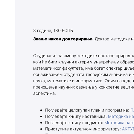
Маркетиншки тим
Материјали 
Удружења
Пријава исп
Бибилиотека департмана
Пријава зав
3 године, 180 ЕСПБ
Издаваштво
Издаваштво
Звање након докторирања
: Доктор методике н
Блог Геонатур
Практична 
Студирање на смеру методике наставе природни
Алумни
Теренска на
који ће бити кључни актери у унапређењу образ
математичког факултета, има богат спектар циљ
Контакти професора и
Каталог биб
оснаживањем студената теоријским знањима и м
наука, математике и информатике. Осим наведено
асистената
Ерасмус ра
преношења научних сазнања у конкретне вештин
аспектима.
Newsletter з
Блог Геонат
Погледајте целокупан план и програм на:
П
Погледајте књигу наставника:
Методика на
Акредит. ст
Погледајте књигу предмета:
Методика нас
Приступите актуелном информатору:
АКТУ
Претходни с