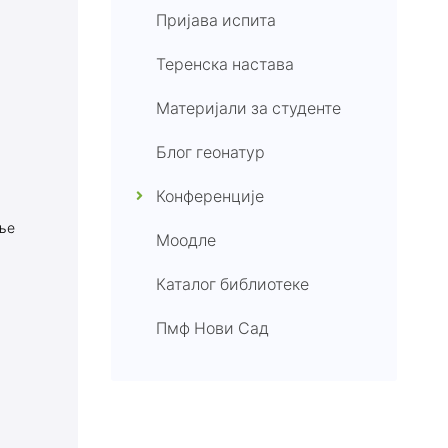
Пријава испита
Теренска настава
Материјали за студенте
Блог геонатур
Конференције
иње
Моодле
Каталог библиотеке
Пмф Нови Сад