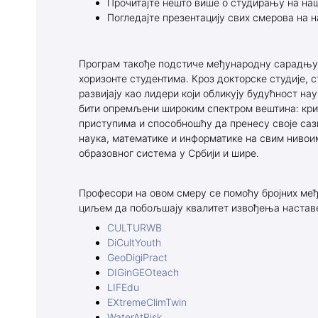
Прочитајте нешто више о студирању на н
Погледајте презентацију свих смерова на
програми
Програм такође подстиче међународну сарадњу 
хоризонте студентима. Кроз докторске студије, 
развијају као лидери који обликују будућност нау
бити опремљени широким спектром вештина: к
приступима и способношћу да пренесу своје са
наука, математике и информатике на свим нивои
образовног система у Србији и шире.
Професори на овом смеру се помоћу бројних међ
циљем да побољшају квалитет извођења наставе.
CULTURWB
DiCultYouth
GeoDigiPract
DIGinGEOteach
LIFEdu
EXtremeClimTwin
WaterAtRisk