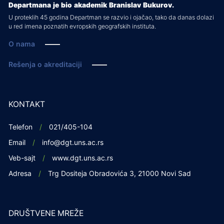
Departmana je bio akademik Branislav Bukurov.
U proteklih 45 godina Departman se razvio i ojačao, tako da danas dolazi
u red imena poznatih evropskih geografskih instituta.
O nama
Rešenja o akreditaciji
KONTAKT
Telefon
021/405-104
Email
info@dgt.uns.ac.rs
Veb-sajt
www.dgt.uns.ac.rs
Adresa
Trg Dositeja Obradovića 3, 21000 Novi Sad
DRUŠTVENE MREŽE