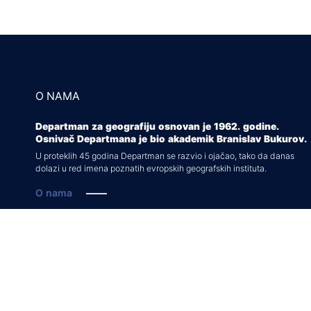
O NAMA
Departman za geografiju osnovan je 1962. godine.
Osnivač Departmana je bio akademik Branislav Bukurov.
U proteklih 45 godina Departman se razvio i ojačao, tako da danas
dolazi u red imena poznatih evropskih geografskih instituta.
O nama
Rešenja o akreditaciji