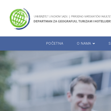
POČETNA
O NAMA
S
O Departmanu
Studijski p
Rukovodstvo Departmana
Oglasna tab
Katedre departmana
Raspored is
Prezentacija departmana
Kalendar ra
Prezentacija studija
Rukovodioci 