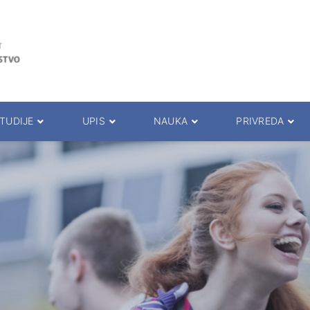
TUDIJE
UPIS
NAUKA
PRIVREDA
rogrami
Upis
Naučni časopisi
Saradnja sa privredom
la za studente
Prijemni ispit
Istraživački timovi
Seminari
pita i predavanja
Prezentacija studija
Projekti
Studentska praksa
da
Osnovne akademske studije
Konferencija
Međunarodna saradnja
i savetnici
Master akademske studije