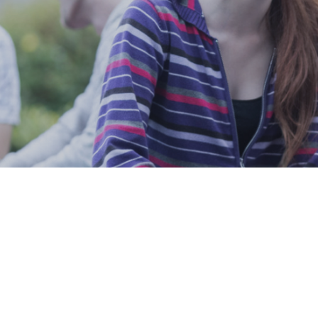
a studente
Doktorske akadem. studije
ta
ršnog rada
astava
astava
ta
lioteke
zmene
za studente
ur
 studijskih
tudijski programi