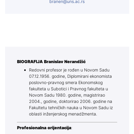
branen@uns.ac.rs
BIOGRAFIJA
Branislav Nerandžić
Redovni profesor je rođen u Novom Sadu
07.12.1956. godine, Diplomirani ekonomista
poslovno-pravnog smera Ekonomskog
fakulteta u Subotici i Pravnog fakulteta u
Novom Sadu 1980. godine, magistrirao
2004., godine, doktorirao 2006. godine na
Fakultetu tehničkih nauka u Novom Sadu iz
oblasti inženjerskog menadžmenta.
Profesionalna orijentacija
: