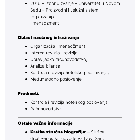
2016 – Izbor u zvanje – Univerzitet u Novom
Sadu – Proizvodni i uslužni sistemi,
organizacija
i menadžment
Oblast naučnog istraživanja
Organizacija i menadžment,
Interna revizija i revizija,
Upravljačko računovodstvo,
Analiza bilansa,
Kontrola i revizija hotelskog poslovanja,
Međunarodno poslovanje.
Predmeti:
Kontrola i revizija hotelskog poslovanja
Računovodstvo
Ostale važne informacije
Kratka stručna biografija
: – Služba
društvenog knjigovodstva Novi Sad,