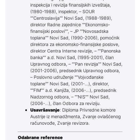
inspekcija i revizija finansijskih izveštaja,
(1980-1988), inspektor, – SOUR
“”Centroslavija”” Novi Sad, (1988-1989),
direktor Radne zajednice “”Ekonomsko-
finansijski poslovi””, – JP “”Novosadska
toplana”” Novi Sad, (1990-2006), pomoćnik
direktora za ekonomsko-finansijske poslove,
direktor Centra Interne revizije, – “”Panonska
banka”” a.d. Novi Sad, (1995-2001), član
Upravnog odbora, – “”Pan revizija”” Novi Sad,
(2001-2006), predsednik Upravnog odbora,
– Poslovno udruženje “”Vojvođanske
toplane”” Novi Sad, (2001-…), direktor,
“”FIM”” a.d. Kanjiža, (2006-…), predsednik
Nadzornog odbora, – “”NIS”” Novi Sad,
(2006-…), član Odbora za reviziju.
Usavršavanje
: Diploma Privredne komore
Austrije iz menadžmenta, Zvanje ovlašćenog
računovođe, Zvanje revizora.
Odabrane reference