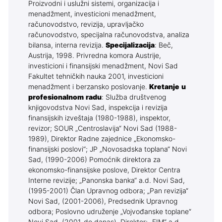
Proizvodni i uslužni sistemi, organizacija i
menadžment, investicioni menadžment,
računovodstvo, revizija, upravljačko
računovodstvo, specijalna računovodstva, analiza
bilansa, interna revizija.
Specijalizacija
: Beč,
Austrija, 1998. Privredna komora Austrije,
investicioni i finansijski menadžment, Novi Sad
Fakultet tehničkih nauka 2001, investicioni
menadžment i berzansko poslovanje.
Kretanje u
profesionalnom radu
: Služba društvenog
knjigovodstva Novi Sad, inspekcija i revizija
finansijskih izveštaja (1980-1988), inspektor,
revizor; SOUR „Centroslavija“ Novi Sad (1988-
1989), Direktor Radne zajednice „Ekonomsko-
finansijski poslovi“; JP „Novosadska toplana“ Novi
Sad, (1990-2006) Pomoćnik direktora za
ekonomsko-finansijske poslove, Direktor Centra
Interne revizije; „Panonska banka“ a.d. Novi Sad,
(1995-2001) Član Upravnog odbora; „Pan revizija“
Novi Sad, (2001-2006), Predsednik Upravnog
odbora; Poslovno udruženje „Vojvođanske toplane“