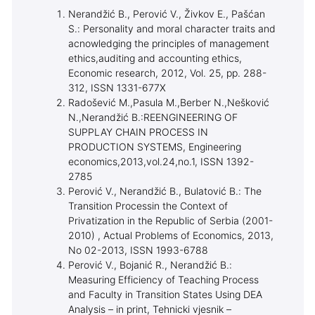
Nerandžić B., Perović V., Živkov E., Pašćan
S.: Personality and moral character traits and
acnowledging the principles of management
ethics,auditing and accounting ethics,
Economic research, 2012, Vol. 25, pp. 288-
312, ISSN 1331-677X
Radošević M.,Pasula M.,Berber N.,Nešković
N.,Nerandžić B.:REENGINEERING OF
SUPPLAY CHAIN PROCESS IN
PRODUCTION SYSTEMS, Engineering
economics,2013,vol.24,no.1, ISSN 1392-
2785
Perović V., Nerandžić B., Bulatović B.: The
Transition Processin the Context of
Privatization in the Republic of Serbia (2001-
2010) , Actual Problems of Economics, 2013,
No 02-2013, ISSN 1993-6788
Perović V., Bojanić R., Nerandžić B.:
Measuring Efficiency of Teaching Process
and Faculty in Transition States Using DEA
Analysis – in print, Tehnicki vjesnik –