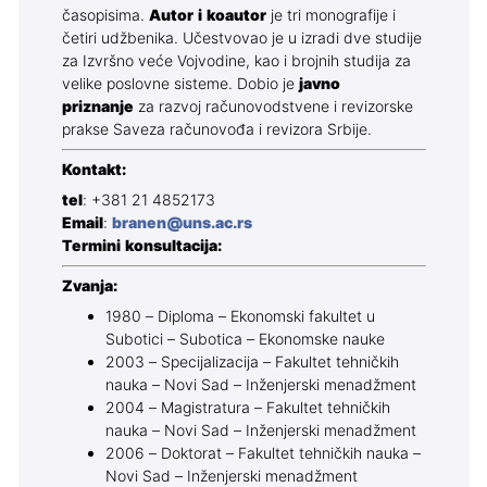
časopisima.
Autor i koautor
je tri monografije i
četiri udžbenika. Učestvovao je u izradi dve studije
za Izvršno veće Vojvodine, kao i brojnih studija za
velike poslovne sisteme. Dobio je
javno
priznanje
za razvoj računovodstvene i revizorske
prakse Saveza računovođa i revizora Srbije.
Kontakt:
tel
: +381 21 4852173
Email
:
branen@uns.ac.rs
Termini konsultacija:
Zvanja:
1980 – Diploma – Ekonomski fakultet u
Subotici – Subotica – Ekonomske nauke
2003 – Specijalizacija – Fakultet tehničkih
nauka – Novi Sad – Inženjerski menadžment
2004 – Magistratura – Fakultet tehničkih
nauka – Novi Sad – Inženjerski menadžment
2006 – Doktorat – Fakultet tehničkih nauka –
Novi Sad – Inženjerski menadžment