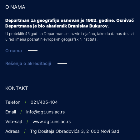
O NAMA
Departman za geografiju osnovan je 1962. godine. Osnivač
Departmana je bio akademik Branislav Bukurov.
U proteklih 45 godina Departman se razvio i ojačao, tako da danas dolazi
u red imena poznatih evropskih geografskih instituta.
O nama
Rešenja o akreditaciji
KONTAKT
Telefon
021/405-104
Email
info@dgt.uns.ac.rs
Veb-sajt
www.dgt.uns.ac.rs
Adresa
Trg Dositeja Obradovića 3, 21000 Novi Sad