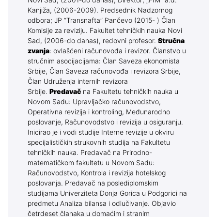
Novi Sad, (2001-do danas), Direktor; „FIM“ a.d.
Kanjiža, (2006-2009). Predsednik Nadzornog
odbora; JP “Transnafta” Pančevo (2015- ) Član
Komisije za reviziju. Fakultet tehničkih nauka Novi
Sad, (2006-do danas), redovni profesor.
Stručna
zvanja
: ovlašćeni računovođa i revizor. Članstvo u
stručnim asocijacijama: Član Saveza ekonomista
Srbije, Član Saveza računovođa i revizora Srbije,
Član Udruženja internih revizora
Srbije.
Predavač
na Fakultetu tehničkih nauka u
Novom Sadu: Upravljačko računovodstvo,
Operativna revizija i kontroling, Međunarodno
poslovanje, Računovodstvo i revizija u osiguranju.
Inicirao je i vodi studije Interne revizije u okviru
specijalističkih strukovnih studija na Fakultetu
tehničkih nauka. Predavač na Prirodno-
matematičkom fakultetu u Novom Sadu:
Računovodstvo, Kontrola i revizija hotelskog
poslovanja. Predavač na poslediplomskim
studijama Univerziteta Donja Gorica u Podgorici na
predmetu Analiza bilansa i odlučivanje. Objavio
četrdeset članaka u domaćim i stranim