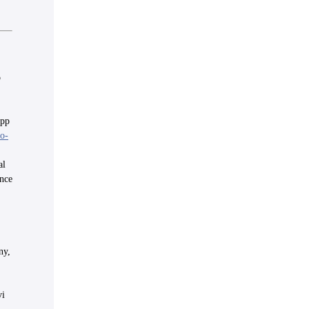
p
 pp
ro-
al
ence
ny,
vi