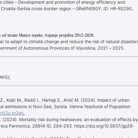
 cities – Development and promotion of energy efficiency and
of Croatia-Serbia cross-border region – GReENERGY, ID: HR-RS290,
n od strane Matice srpske, trajanje projekta 2012-2028.
er to adapt to climate change and reduce the risk of natural disaster
ernment of Autonomous Provinces of Vojvodina, 2021 – 2025.
EAPS);
Z., Kojić M., Radić I., Harhaji S., Arsić M. (2024).
Impact of urban
tal admissions in Novi Sad, Serbia. Vienna Yearbook of Population
p-m53z-m2eh
.
 V. (2024). Mortality risk during heatwaves: an evaluation of effects by
phica Pannonica, 289(4-5), 284-293. https://doi.org/10.5937/gp28-