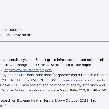
torske studije)
ma (doktorske studije)
mate-service system – Use of green infrastructures and online toolkit f
 of climate change in the Croatia-Serbia cross border region –
nk:
https://www.nsucl.com/projects
.
rgy and environment conditions for greener and sustainable Croatia
ID: HR-RS00158, 2024 – 2026, link:
https://www.nsucl.com/projects
.
 cities 2.0 – Development and promotion of energy efficiency and
of Croatia-Serbia cross-border region – GReENERGY2.0, ID: HR-RS412
search on Extreme Heat in Serbia, May – October 2022, link:
rbia/home
.