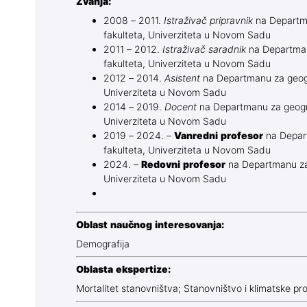
Zvanja:
2008 – 2011.
Istraživač pripravnik
na Departma
fakulteta, Univerziteta u Novom Sadu
2011 – 2012.
Istraživač saradnik
na Departmanu
fakulteta, Univerziteta u Novom Sadu
2012 – 2014.
Asistent
na Departmanu za geogra
Univerziteta u Novom Sadu
2014 – 2019.
Docent
na Departmanu za geograf
Univerziteta u Novom Sadu
2019 – 2024. –
Vanredni profesor
na Depart
fakulteta, Univerziteta u Novom Sadu
2024. –
Redovni profesor
na Departmanu za g
Univerziteta u Novom Sadu
Oblast naučnog interesovanja:
Demografija
Oblasta ekspertize:
Mortalitet stanovništva; Stanovništvo i klimatske p