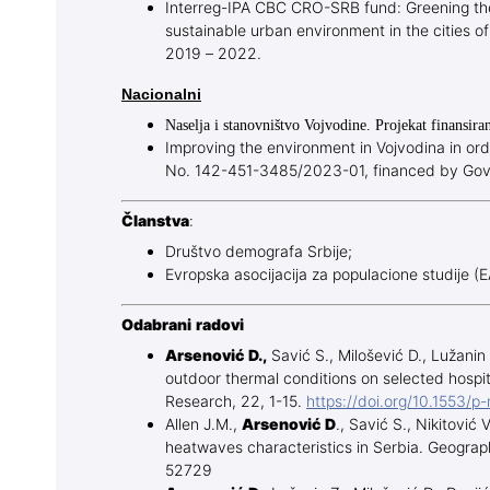
Interreg-IPA CBC CRO-SRB fund: Greening the
sustainable urban environment in the cities 
2019 – 2022.
Nacionalni
Naselja i stanovništvo Vojvodine. Projekat finansira
Improving the environment in Vojvodina in ord
No. 142-451-3485/2023-01, financed by Gov
Članstva
:
Društvo demografa Srbije;
Evropska asocijacija za populacione studije (
Odabrani radovi
Arsenović D.,
Savić S., Milošević D., Lužanin 
outdoor thermal conditions on selected hospi
Research, 22, 1-15.
https://doi.org/10.1553/
Allen J.M.,
Arsenović D
., Savić S., Nikitović
heatwaves characteristics in Serbia. Geogra
52729