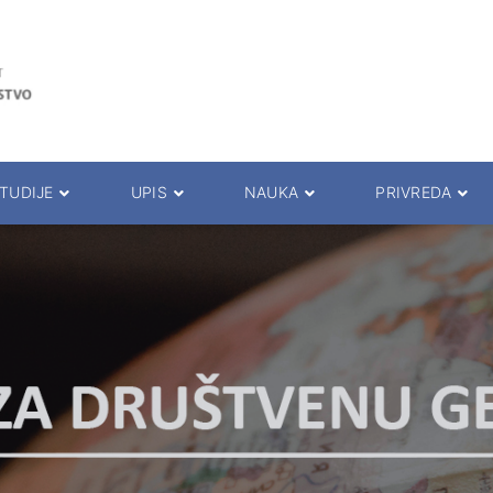
TUDIJE
UPIS
NAUKA
PRIVREDA
rogrami
Upis
Naučni časopisi
Saradnja sa privredom
la za studente
Prijemni ispit
Istraživački timovi
Seminari
pita i predavanja
Prezentacija studija
Projekti
Studentska praksa
da
Osnovne akademske studije
Konferencija
Međunarodna saradnja
i savetnici
Master akademske studije