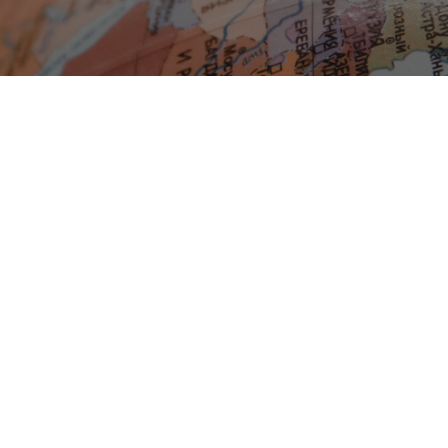
a studente
Doktorske akadem. studije
ta
ršnog rada
astava
astava
ta
lioteke
zmene
za studente
ur
 studijskih
tudijski programi