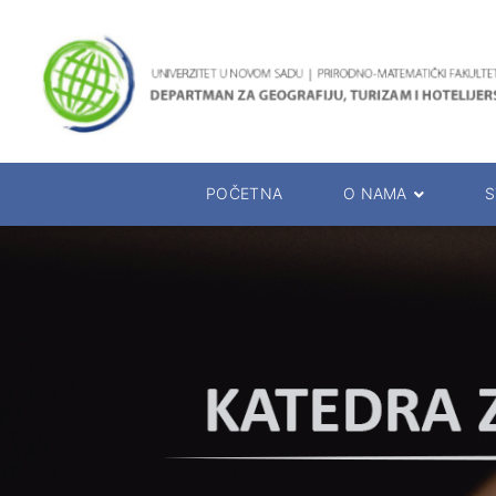
POČETNA
O NAMA
S
O Departmanu
Studijski p
Rukovodstvo Departmana
Oglasna tab
Katedre departmana
Raspored is
Prezentacija departmana
Kalendar ra
Prezentacija studija
Rukovodioci 