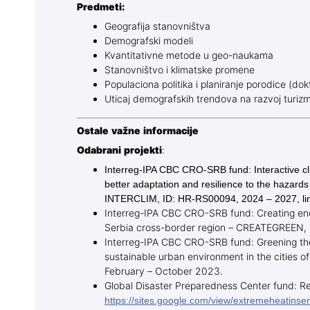
Predmeti:
Geografija stanovništva
Demografski modeli
Kvantitativne metode u geo-naukama
Stanovništvo i klimatske promene
Populaciona politika i planiranje porodice (dok
Uticaj demografskih trendova na razvoj turiz
Ostale važne informacije
Odabrani p
rojekti
:
Interreg-IPA CBC CRO-SRB fund: Interactive cli
better adaptation and resilience to the hazards
INTERCLIM, ID: HR-RS00094, 2024 – 2027, li
Interreg-IPA CBC CRO-SRB fund: Creating ene
Serbia cross-border region – CREATEGREEN, 
Interreg-IPA CBC CRO-SRB fund: Greening the
sustainable urban environment in the cities 
February – October 2023.
Global Disaster Preparedness Center fund: Re
https://sites.google.com/view/extremeheatinse