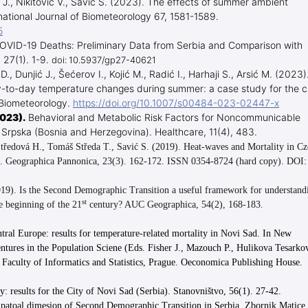
ć J., Nikitović V., Savić S. (2023). The effects of summer ambient
rnational Journal of Biometeorology 67, 1581-1589.
5
COVID-19 Deaths: Preliminary Data from Serbia and Comparison with
27(1). 1-9.
doi: 10.5937/gp27-40621
D., Dunjić J., Šećerov I., Kojić M., Radić I., Harhaji S., Arsić M. (2023)
-to-day temperature changes during summer: a case study for the c
 Biometeorology.
https://doi.org/10.1007/s00484-023-02447-x
023).
Behavioral and Metabolic Risk Factors for Noncommunicable
 Srpska (Bosnia and Herzegovina). Healthcare, 11(4), 483.
Středová H., Tomáš Středa T., Savić S. (2019). Heat-waves and Mortality in C
6. Geographica Pannonica, 23(3). 162-172. ISSN 0354-8724 (hard copy). DOI:
2019). Is the Second Demographic Transition a useful framework for understand
st
the beginning of the 21
century? AUC Geographica, 54(2), 168-183.
tral Europe: results for temperature-related mortality in Novi Sad. In New
ures in the Population Sciene (Eds. Fisher J., Mazouch P., Hulikova Tesarko
Faculty of Informatics and Statistics, Prague.
Oeconomica Publishing House.
y: results for the City of Novi Sad (Serbia). Stanovništvo, 56(1). 27-42.
 Spatoal dimesion of Second Demographic Transition in Serbia. Zbornik Matice