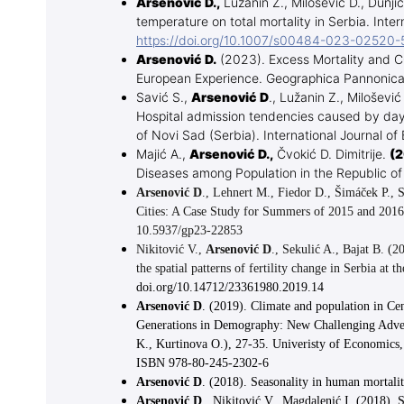
Arsenović D.,
Lužanin Z., Milošević D., Dunji
temperature on total mortality in Serbia. Inte
https://doi.org/10.1007/s00484-023-02520-
Arsenović D.
(2023). Excess Mortality and 
European Experience. Geographica Pannonica 
Savić S.,
Arsenović D
., Lužanin Z., Milošević 
Hospital admission tendencies caused by day
of Novi Sad (Serbia). International Journal of
Majić A.,
Arsenović D.,
Čvokić D. Dimitrije.
(2
Diseases among Population in the Republic of
Arsenović D
., Lehnert M., Fiedor D., Šimáček P., 
Cities: A Case Study for Summers of 2015 and 201
10.5937/gp23-22853
Nikitović V.,
Arsenović D
., Sekulić A., Bajat B. (
the spatial patterns of fertility change in Serbia at 
doi.org/10.14712/23361980.2019.14
Arsenović D
. (2019). Climate and population in Cen
Generations in Demography: New Challenging Advent
K., Kurtinova O.), 27-35. Univeristy of Economics, 
ISBN 978-80-245-2302-6
Arsenović D
. (2018). Seasonality in human mortalit
Arsenović D
., Nikitović V., Magdalenić I. (2018).