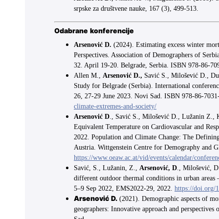
srpske za društvene nauke, 167 (3), 499-513.
Odabrane konferencije
Arsenović D.
(2024). Estimating excess winter morta
Perspectives. Association of Demographers of Serbia
32. April 19-20. Belgrade, Serbia. ISBN 978-86-7
Allen M.,
Arsenović D.,
Savić S., Milošević D., Dun
Study for Belgrade (Serbia). International conferen
26, 27-29 June 2023. Novi Sad. ISBN 978-86-7031
climate-extremes-and-society/
Arsenović D
., Savić S., Milošević D., Lužanin Z., 
Equivalent Temperature on Cardiovascular and Respi
2022.
Population and Climate Change: The Defining
Austria.
Wittgenstein Centre for Demography and G
https://www.oeaw.ac.at/vid/events/calendar/confere
Savić, S., Lužanin, Z.,
Arsenović, D
., Milošević, D
different outdoor thermal conditions in urban area
5–9 Sep 2022, EMS2022-29, 2022.
https://doi.org
Arsenović D.
(2021). Demographic aspects of mor
geographers: Innovative approach and perspectives