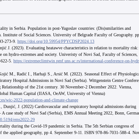
lity in Serbia. Population in post-Yugoslav countries: (Dis)smilarities and
. Institute of Social Sciences. University of Belgrade Faculty of Geography. p
093-273-9.
https://doi.org/10.59954/PPYCDSP2024.13
jić J. (2023). Evaluating heatawve characteristics in relation to mortality risk:
ce on hydro-extremes and society. Univeristy of Novi Sad, Faculty of Sciences,
-622-5.
https://extremeclimtwin.pmf.uns.ac.rs/international-conference-on-hyd
Kojić M., Radić I., Harhaji S., Arsić M. (2022).
Seasonal Effect of Physiologic
ratory Hospital Admissions in Novi Sad (Serbia). Wittgenstein Centre Confer
 Relationship of the 21st century. 30 November-2 December 2022. Vienna,
lobal Human Capital (IIASA, OeAW, University of Vienna)
nces/wic-2022-population-and-climate-change
., Dunjić, J. (2022) Cardiovascular and respiratory hospital admissions during
s – A case study of Novi Sad (Serbia), EMS Annual Meeting 2022, Bonn, Germa
/10.5194/ems2022-29
tality during the Covid-19 pandemic in Serbia. The 5th Serbian congress of
 of the applied geography, pp 4. September 9-11. ISBN 978-86-7031-588-4. No