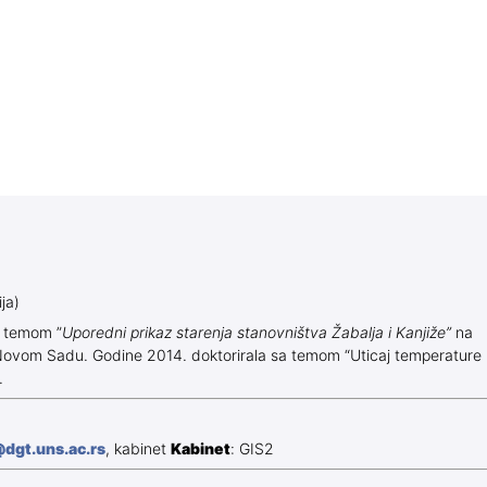
ja)
a temom ”
Uporedni prikaz starenja stanovništva Žabalja i Kanjiže”
na
u Novom Sadu. Godine 2014. doktorirala sa temom “Uticaj temperature
.
@dgt.uns.ac.rs
, kabinet
Kabinet
: GIS2