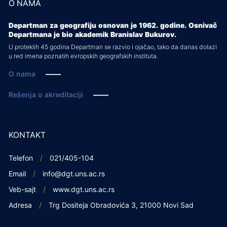
O NAMA
Departman za geografiju osnovan je 1962. godine. Osnivač
Departmana je bio akademik Branislav Bukurov.
U proteklih 45 godina Departman se razvio i ojačao, tako da danas dolazi
u red imena poznatih evropskih geografskih instituta.
O nama
Rešenja o akreditaciji
KONTAKT
Telefon
021/405-104
Email
info@dgt.uns.ac.rs
Veb-sajt
www.dgt.uns.ac.rs
Adresa
Trg Dositeja Obradovića 3, 21000 Novi Sad