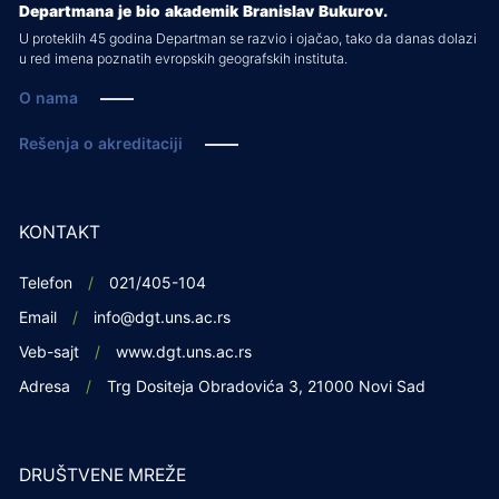
Departmana je bio akademik Branislav Bukurov.
U proteklih 45 godina Departman se razvio i ojačao, tako da danas dolazi
u red imena poznatih evropskih geografskih instituta.
O nama
Rešenja o akreditaciji
KONTAKT
Telefon
021/405-104
Email
info@dgt.uns.ac.rs
Veb-sajt
www.dgt.uns.ac.rs
Adresa
Trg Dositeja Obradovića 3, 21000 Novi Sad
DRUŠTVENE MREŽE