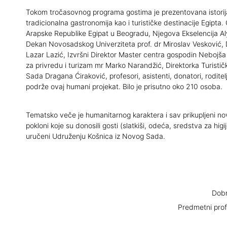
Tokom tročasovnog programa gostima je prezentovana istorija, 
tradicionalna gastronomija kao i turističke destinacije Egipta.
Arapske Republike Egipat u Beogradu, Njegova Ekselencija Al
Dekan Novosadskog Univerziteta prof. dr Miroslav Vesković, 
Lazar Lazić, Izvršni Direktor Master centra gospodin Nebojša
za privredu i turizam mr Marko Narandžić, Direktorka Turisti
Sada Dragana Ćiraković, profesori, asistenti, donatori, roditelji i
podrže ovaj humani projekat. Bilo je prisutno oko 210 osoba.
Tematsko veče je humanitarnog karaktera i sav prikupljeni no
pokloni koje su donosili gosti (slatkiši, odeća, sredstva za higi
uručeni Udruženju Košnica iz Novog Sada.
Dobr
Predmetni prof