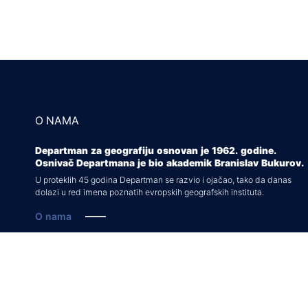
O NAMA
Departman za geografiju osnovan je 1962. godine.
Osnivač Departmana je bio akademik Branislav Bukurov.
U proteklih 45 godina Departman se razvio i ojačao, tako da danas
dolazi u red imena poznatih evropskih geografskih instituta.
O nama
Rešenja o akreditaciji