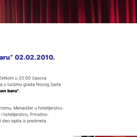
a studente
Doktorske akadem. studije
ta
ršnog rada
astava
baru” 02.02.2010.
astava
ta
lioteke
očetkom u 20:00 časova
ija u turizmu grada Novog Sada
zmene
aon baru
“
.
za studente
rizmu, Menadžer u hotelijerstvu
ur
 hotelijerstvo, Prirodno-
 deo ispita iz predmeta
 studijskih
tudijski programi