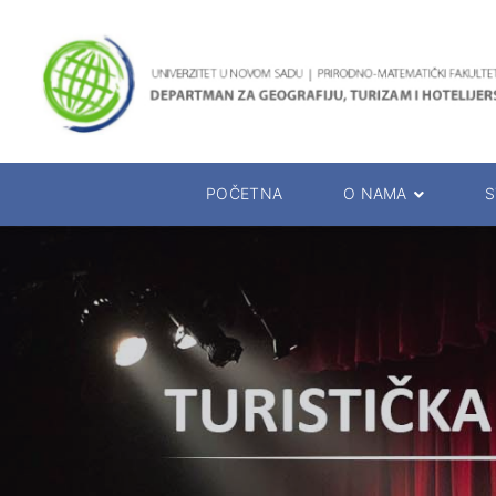
POČETNA
O NAMA
S
O Departmanu
Studijski p
Rukovodstvo Departmana
Oglasna tab
Katedre departmana
Raspored is
Prezentacija departmana
Kalendar ra
Prezentacija studija
Rukovodioci 