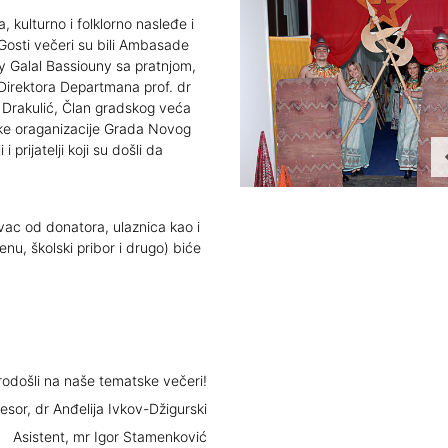
kulturno i folklorno nasleđe i
 Gosti večeri su bili Ambasade
y Galal Bassiouny sa pratnjom,
Direktora Departmana prof. dr
 Drakulić, Član gradskog veća
čke oraganizacije Grada Novog
 prijatelji koji su došli da
vac od donatora, ulaznica kao i
jenu, školski pribor i drugo) biće
odošli na naše tematske večeri!
esor, dr Anđelija Ivkov-Džigurski
Asistent, mr Igor Stamenković