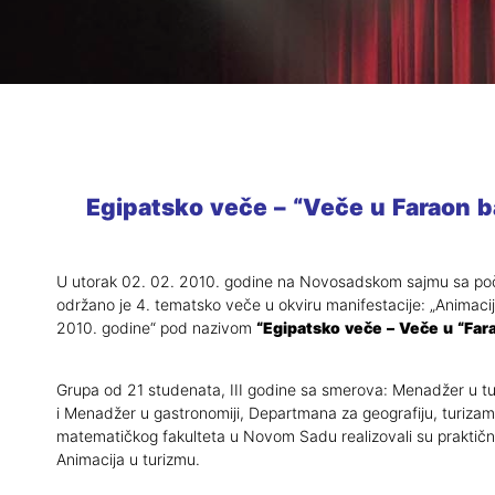
Marketinški tim
Materijali z
Udruženja
Prijava ispi
Biblioteka departmana
Prijava zav
Izdavaštvo
Izdavaštvo
Blog Geonatur
Praktična n
Egipatsko veče – “Veče u Faraon 
Alumni
Terenska n
Kontakti profesora i asistena
Katalog bib
U utorak 02. 02. 2010. godine na Novosadskom sajmu sa p
održano je 4. tematsko veče u okviru manifestacije: „Animac
Erasmus ra
2010. godine“ pod nazivom
“
Egipatsko veče – Veče u “Far
Newsletter 
Grupa od 21 studenata, III godine sa smerova: Menadžer u tu
Blog Geonat
i Menadžer u gastronomiji, Departmana za geografiju, turizam i
matematičkog fakulteta u Novom Sadu realizovali su praktični
Akreditаcije
Animacija u turizmu.
programa
Prethodni s