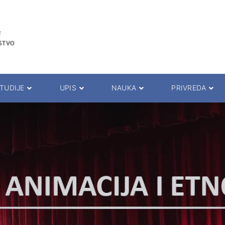
TUDIJE
UPIS
NAUKA
PRIVREDA
rogrami
Upis
Naučni časopisi
Saradnja sa privredom
la za studente
Prijemni ispit
Istraživački timovi
Seminari
pita i predavanja
Prezentacija studija
Projekti
Studentska praksa
da
Osnovne akademske studije
Konferencija
Međunarodna saradnja
i savetnici
Master akademske studije