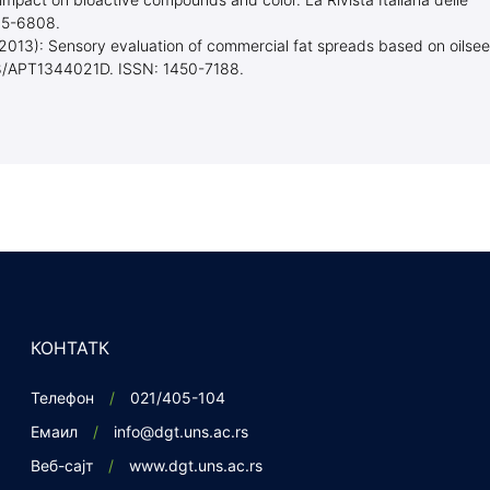
 impact on bioactive compounds and color. La Rivista Italiana delle
35-6808.
. (2013): Sensory evaluation of commercial fat spreads based on oilse
98/APT1344021D. ISSN: 1450-7188.
КОНТАТК
Телефон
021/405-104
Емаил
info@dgt.uns.ac.rs
Веб-сајт
www.dgt.uns.ac.rs