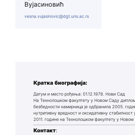
Вујасиновић
програми
vesna.vujasinovic@dgt.uns.ac.rs
Кратка биографија:
Датум и место рођења: 01.12.1978. Нови Сад
На Технолошком факултету у Новом Саду дипломи
безбедности намирница је одбранила 2005. годин
нутритивну вредност и оксидативну стабилност 
2011. године на Технолошком факултету у Новом
Контакт
: