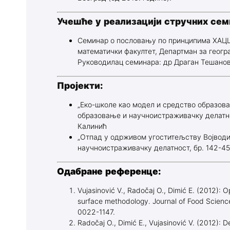
Учешће у реализацији стручних сем
Семинар о пословању по принципима ХАЦЦП
математички факултет, Департман за геогра
Руководилац семинара: др Драган Тешанов
Пројекти:
„Еко-школе као модел и средство образова
образовање и научноистраживачку делатнос
Калинић
„Отпад у одрживом угоститељству Војводин
научноистраживачку делатност, бр. 142-45
Одабране референце:
Vujasinović V., Radočaj O., Dimić E. (2012): O
surface methodology. Journal of Food Science
0022-1147.
Radočaj O., Dimić E., Vujasinović V. (2012): D