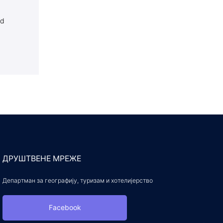
ed
ДРУШТВЕНЕ МРЕЖЕ
Департман за географију, туризам и хотелијерство
Facebook