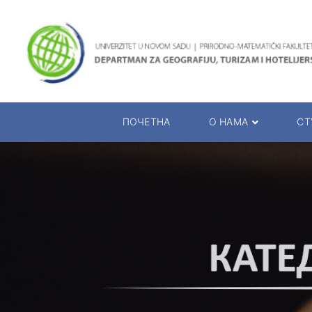
ПОЧЕТНА
O НАМА
СТ
О Департману
Студијски п
Руководство департмана
Огласна таб
Катедре департмана
Распор. испи
Презентација департмана
Календар р
Презентација студија
Руководиоци