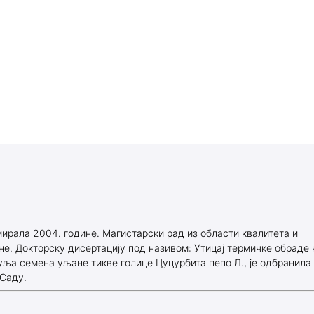
рала 2004. године. Магистарски рад из области квалитета и
е. Докторску дисертацију под називом: Утицај термичке обраде 
уља семена уљане тикве голице Цуцурбита пепо Л., је одбранила
 Саду.