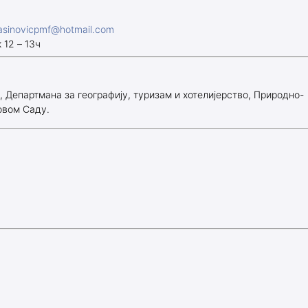
asinovicpmf@hotmail.com
 12 – 13ч
у, Департмана за географију, туризам и хотелијерство, Природно-
овом Саду.