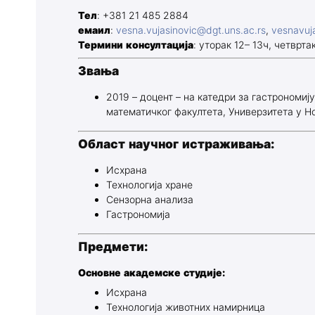
Тел
: +381 21 485 2884
емаил
:
vesna.vujasinovic@dgt.uns.ac.rs
,
vesnavuj
Термини консултација
: уторак 12– 13ч, четвртак
Звања
2019 – доцент – на катедри за гастрономиј
математичког факултета, Универзитета у Н
Област научног истраживања:
Исхрана
Технологија хране
Сензорна анализа
Гастрономија
Предмети:
Основне академске студије:
Исхрана
Технологија животних намирница