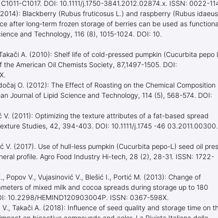
, C1011-C1017. DOI: 10.1111/j.1750-3841.2012.02874.x. ISSN: 0022-11
. (2014): Blackberry (Rubus fruticosus L.) and raspberry (Rubus idaeus
ce after long-term frozen storage of berries can be used as functiona
cience and Technology, 116 (8), 1015-1024. DOI: 10.
, Takači A. (2010): Shelf life of cold-pressed pumpkin (Cucurbita pepo 
of the American Oil Chemists Society, 87,1497-1505. DOI:
X.
 Radočaj O. (2012): The Effect of Roasting on the Chemical Composition
ean Journal of Lipid Science and Technology, 114 (5), 568-574. DOI:
ć V. (2011): Optimizing the texture attributes of a fat-based spread
exture Studies, 42, 394-403. DOI: 10.1111/j.1745 -46 03.2011.00300.
ić V. (2017). Use of hull-less pumpkin (Cucurbita pepo-L) seed oil pre
ineral profile. Agro Food Industry Hi-tech, 28 (2), 28-31. ISSN: 1722-
E., Popov V., Vujasinović V., Blešić I., Portić M. (2013): Change of
ameters of mixed milk and cocoa spreads during storage up to 180
3. DOI: 10.2298/HEMIND120903004P. ISSN: 0367-598X.
 V., Takači A. (2018): Influence of seed quality and storage time on t