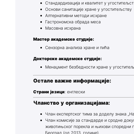
Стандардизација и квалитет у угоститељс
Основи санитације хране у угоститељству
Алтернативни методи исхране
Гастрономска обрада меса
Масовна исхрана
Мастер академске студије:
Сензорна анализа хране и пића
Докторске академске студије:
Менаџмент безбедности хране у угостите
Остале важне информације:
Страни језици
: енглески
Чланство у организацијама:
Члан експертског тима за доделу знака „Н
Члан комисије за стандарде и сродне доку
животињског порекла и њихови споредни пр
Београд (од 2013. године).