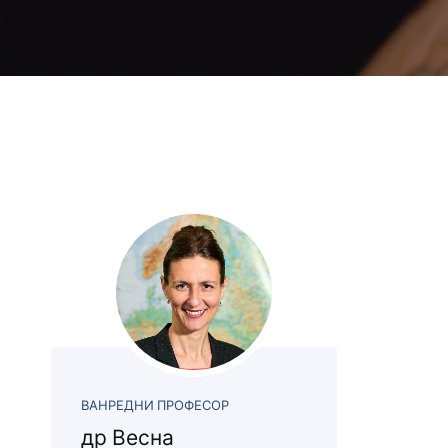
Маркетиншки тим
Материјали 
Удружења
Пријава исп
Бибилиотека департмана
Пријава зав
Издаваштво
Издаваштво
Блог Геонатур
Практична 
Алумни
Теренска на
Контакти професора и
Каталог биб
асистената
Ерасмус ра
Newsletter з
Блог Геонат
Акредит. ст
ВАНРЕДНИ ПРОФЕСОР
др Весна
Претходни с