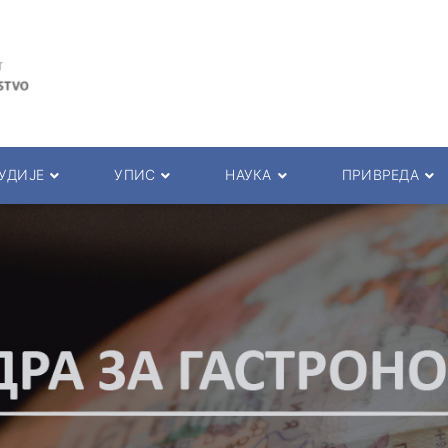
УДИЈЕ
УПИС
НАУКА
ПРИВРЕДА
рограми
Упис
Научни часописи
Сарадња са привред
ла за студенте
Пријемни испит
Истраживачки тимови
Семинари
та и пред.
Презентација студија
Пројекти
Студентска пракса
ада
Основне академске студије
КОНФЕРЕНЦИЈЕ
Међународна сарадњ
 и саветници
Мастер академске студије