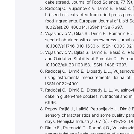
cake spread. Journal of Food Science, 77 (9)
Radočaj O., Vujasinović V., Dimić E., Basić Z
L.) seed oils extracted from dried press poma
food ingredients. European Journal of Lipid S
1002/ejlt.201400014. ISSN: 1438-7697.
Vujasinović V., Đilas S., Dimić E., Romanić R.
seed oil obtained with a screw press. Jurnal 
10.1007/s11746-010-1630-x. ISSN: 0003-021
Vujasinović V., Djilas S., Dimić E., Basić Z.,
and Oxidative Stability of Pumpkin Oil. Europ
10.1002/ejlt.201100158. ISSN: 1438-7697.
Radočaj O., Dimić E., Diosady L.L., Vujasinovi
using instrumental measurements. Jounal of T
ISSN 0022-4901.
Radočaj O., Dimić E., Diosady L. L., Vujasinov
cake in gluten-free cookies: nutritional and m
6996.
Popov-Raljić J., Laličić-Petronijević J., Dimić 
sensory characteristics and some quality par
days. Hemijska Industrija, 67 (5), 781-79
Dimić E., Premović T., Radočaj O., Vujasinović