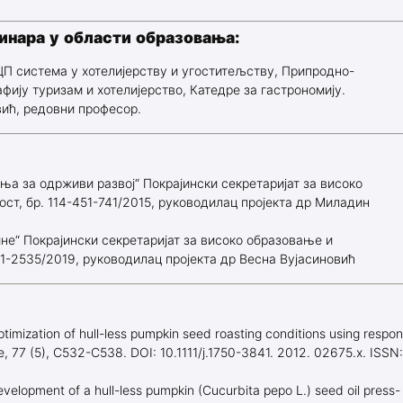
инара у области образовања:
 система у хотелијерству и угоститељству, Припродно-
фију туризам и хотелијерство, Катедре за гастрономију.
ић, редовни професор.
ња за одрживи развој“ Покрајински секретаријат за високо
т, бр. 114-451-741/2015, руководилац пројекта др Миладин
е“ Покрајински секретаријат за високо образовање и
1-2535/2019, руководилац пројекта др Весна Вујасиновић
ptimization of hull-less pumpkin seed roasting conditions using respo
, 77 (5), C532-C538. DOI: 10.1111/j.1750-3841. 2012. 02675.x. ISSN:
evelopment of a hull-less pumpkin (Cucurbita pepo L.) seed oil press-