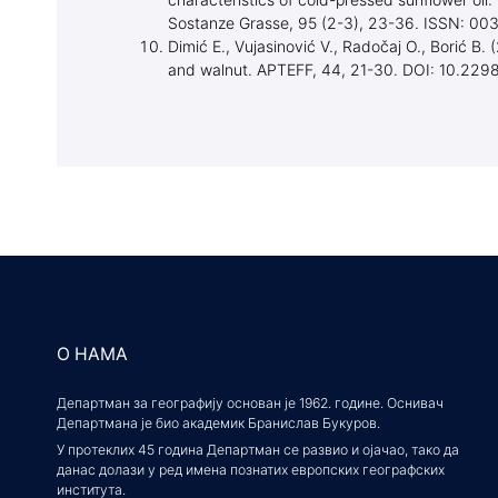
characteristics of cold-pressed sunflower oil:
Sostanze Grasse, 95 (2-3), 23-36. ISSN: 00
Dimić E., Vujasinović V., Radočaj O., Borić B
and walnut. APTEFF, 44, 21-30. DOI: 10.22
О НАМА
Департман за географију основан је 1962. године. Оснивач
Департмана је био академик Бранислав Букуров.
У протеклих 45 година Департман се развио и ојачао, тако да
данас долази у ред имена познатих европских географских
института.