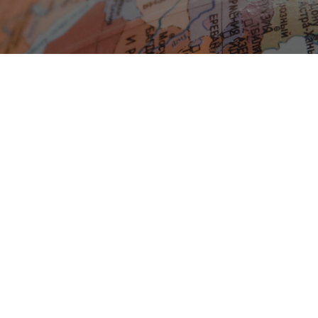
за студенте
Докторске академ. студије
ита
ршног рада
настава
става
лиотеке
змене
а студенте
ур
удијски програми
тудијски