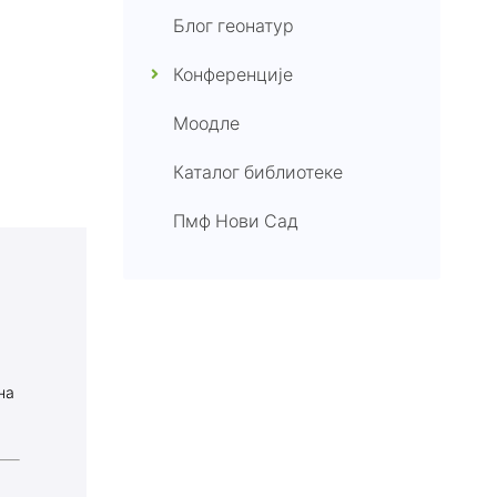
Блог геонатур
Конференције
Моодле
Каталог библиотеке
Пмф Нови Сад
на