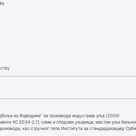
тву
љству
ајбоље из Војводине“ за производе индустрије уља (2005)
менте КС Е034-2,11, семе и плодови уљарица, мастии уља биљно
оизводи, као стручног тела Института за стандардизацију Срби