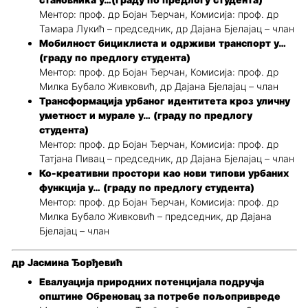
становника у…(граду по предлогу студента)
Ментор: проф. др Бојан Ђерчан, Комисија: проф. др
Тамара Лукић – председник, др Дајана Бјелајац – члан
Мобилност бициклиста и одрживи транспорт у…
(граду по предлогу студента)
Ментор: проф. др Бојан Ђерчан, Комисија: проф. др
Милка Бубало Живковић, др Дајана Бјелајац – члан
Трансформација урбаног идентитета кроз уличну
уметност и мурале у… (граду по предлогу
студента)
Ментор: проф. др Бојан Ђерчан, Комисија: проф. др
Татјана Пивац – председник, др Дајана Бјелајац – члан
Ко-креативни простори као нови типови урбаних
функција у… (граду по предлогу студента)
Ментор: проф. др Бојан Ђерчан, Комисија: проф. др
Милка Бубало Живковић – председник, др Дајана
Бјелајац – члан
др Јасмина Ђорђевић
Евалуација природних потенцијала подручја
општине Обреновац за потребе пољопривреде