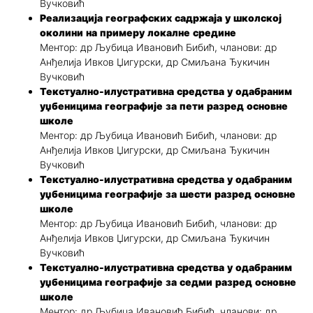
Вучковић
Реализација географских садржаја у школској
околини на примеру локалне средине
Ментор: др Љубица Ивановић Бибић, чланови: др
Анђелија Ивков Џигурски, др Смиљана Ђукичин
Вучковић
Текстуално-илустративна средства у одабраним
уџбеницима географије за пети разред основне
школе
Ментор: др Љубица Ивановић Бибић, чланови: др
Анђелија Ивков Џигурски, др Смиљана Ђукичин
Вучковић
Текстуално-илустративна средства у одабраним
уџбеницима географије за шести разред основне
школе
Ментор: др Љубица Ивановић Бибић, чланови: др
Анђелија Ивков Џигурски, др Смиљана Ђукичин
Вучковић
Текстуално-илустративна средства у одабраним
уџбеницима географије за седми разред основне
школе
Ментор: др Љубица Ивановић Бибић, чланови: др