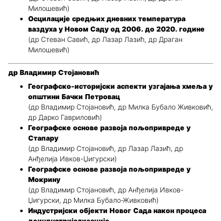
Милошевић)
Осцилације средњих дневних температура
ваздуха у Новом Саду од 2006. до 2020. године
(др Стеван Савић, др Лазар Лазић, др Драган
Милошевић)
др Владимир Стојановић
Географско-историјски аспекти узгајања хмеља у
општини Бачки Петровац
(др Владимир Стојановић, др Милка Бубало Живковић,
др Дарко Гавриловић)
Географске основе развоја пољопривреде у
Стапару
(др Владимир Стојановић, др Лазар Лазић, др
Анђелија Ивков-Џигурски)
Географске основе развоја пољопривреде у
Мокрину
(др Владимир Стојановић, др Анђелија Ивков-
Џигурски, др Милка Бубало-Живковић)
Индустријски објекти Новог Сада након процеса