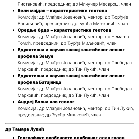
Ристановић, председник; др Минучер Месарош, члан
Бели мајдан – карактеристике геотопа
Комисија: др Млађен Јовановић, ментор; др Ђорђије
Васиљевић, председник; др Ђурђа Миљковић, члан
Средње брдо – карактеристике геотопа
Комисија: др Млађен Јовановић, ментор; др Немања
Томић, председник; др Ђурђа Миљковић, члан
Eдукативни и научни значај заштићеног лесног
профила Земун
Комисија: др Млађен Јовановић, ментор; др Слободан
Марковић, председник; др Тин Лукић, члан
Eдукативни и научни значај заштићеног лесног
профила Батајница
Комисија: др Млађен Јовановић, ментор; др Слободан
Марковић, председник; др Тин Лукић, члан
Андреј Волни као геолог
Комисија: др Млађен Јовановић, ментор; др Тин Лукић,
председник; др Ђурђа Миљковић, члан
др Тамара Лукић
Географске особености одабраног дела града