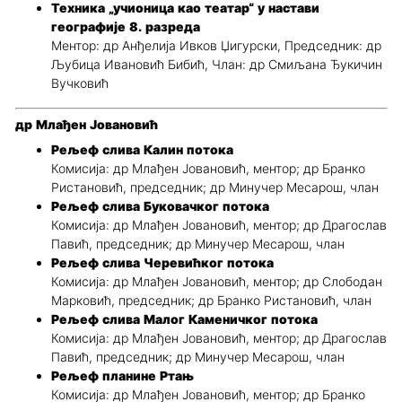
Техника „учионица као театар“ у настави
географије 8. разреда
Ментор: др Анђелија Ивков Џигурски, Председник: др
Љубица Ивановић Бибић, Члан: др Смиљана Ђукичин
Вучковић
др Млађен Јовановић
Рељеф слива Калин потока
Комисија: др Млађен Јовановић, ментор; др Бранко
Ристановић, председник; др Минучер Месарош, члан
Рељеф слива Буковачког потока
Комисија: др Млађен Јовановић, ментор; др Драгослав
Павић, председник; др Минучер Месарош, члан
Рељеф слива Черевићког потока
Комисија: др Млађен Јовановић, ментор; др Слободан
Марковић, председник; др Бранко Ристановић, члан
Рељеф слива Малог Каменичког потока
Комисија: др Млађен Јовановић, ментор; др Драгослав
Павић, председник; др Минучер Месарош, члан
Рељеф планине Ртањ
Комисија: др Млађен Јовановић, ментор; др Бранко