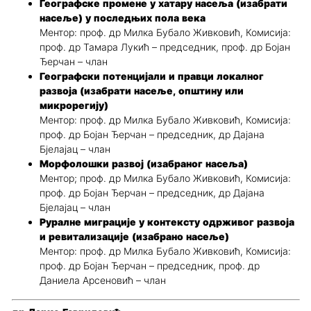
Географске промене у хатару насеља (изабрати
насеље) у последњих пола века
Ментор: проф. др Милка Бубало Живковић, Комисија:
проф. др Тамара Лукић – председник, проф. др Бојан
Ђерчан – члан
Географски потенцијали и правци локалног
развоја (изабрати насеље, општину или
микрорегију)
Ментор: проф. др Милка Бубало Живковић, Комисија:
проф. др Бојан Ђерчан – председник, др Дајана
Бјелајац – члан
Морфолошки развој (изабраног насеља)
Ментор; проф. др Милка Бубало Живковић, Комисија:
проф. др Бојан Ђерчан – председник, др Дајана
Бјелајац – члан
Руралне миграције у контексту одрживог развоја
и ревитализације (изабрано насеље)
Ментор: проф. др Милка Бубало Живковић, Комисија:
проф. др Бојан Ђерчан – председник, проф. др
Даниела Арсеновић – члан