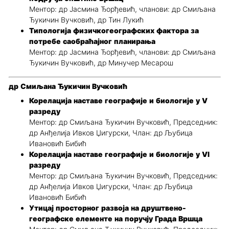
Ментор: др Јасмина Ђорђевић, чланови: др Смиљана
Ђукичин Вучковић, др Тин Лукић
Типологија физичкогеографских фактора за
потребе саобраћајног планирања
Ментор: др Јасмина Ђорђевић, чланови: др Смиљана
Ђукичин Вучковић, др Минучер Месарош
др Смиљана Ђукичин Вучковић
Корелација наставе географије и биологије у V
разреду
Ментор: др Смиљана Ђукичин Вучковић, Председник:
др Анђелија Ивков Џигурски, Члан: др Љубица
Ивановић Бибић
Корелација наставе географије и биологије у VI
разреду
Ментор: др Смиљана Ђукичин Вучковић, Председник:
др Анђелија Ивков Џигурски, Члан: др Љубица
Ивановић Бибић
Утицај просторног развоја на друштвено-
географске елементе на поручју Града Вршца