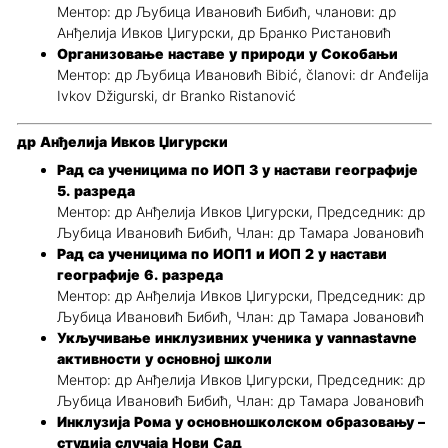
Ментор: др Љубица Ивановић Бибић, чланови: др
Анђелија Ивков Џигурски, др Бранко Ристановић
Организовање наставе у природи у Сокобањи
Ментор: др Љубица Ивановић Bibić, članovi: dr Anđelija
Ivkov Džigurski, dr Branko Ristanović
др Анђелија Ивков Џигурски
Рад са ученицима по ИОП 3 у настави географије
5. разреда
Ментор: др Анђелија Ивков Џигурски, Председник: др
Љубица Ивановић Бибић, Члан: др Тамара Јовановић
Рад са ученицима по ИОП1 и ИОП 2 у настави
географије 6. разреда
Ментор: др Анђелија Ивков Џигурски, Председник: др
Љубица Ивановић Бибић, Члан: др Тамара Јовановић
Укључивање инклузивних ученика у vannastavne
активности у основној школи
Ментор: др Анђелија Ивков Џигурски, Председник: др
Љубица Ивановић Бибић, Члан: др Тамара Јовановић
Инклузија Рома у основношколском образовању –
студија случаја Нови Сад