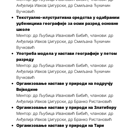
Анђелија Ивков Џигурски, др Смиљана Ђукичин
Вучковић
Текстуално-илустративна средства у одабраним
уџбеницима географије за осми разред основне
школе
Ментор: др Љубица Ивановић Бибић, чланови: др
Анђелија Ивков Џигурски, др Смиљана Ђукичин
Вучковић
Употреба модела у настави географије у петом
разреду
Ментор: др Љубица Ивановић Бибић, чланови: др
Анђелија Ивков Џигурски, др Смиљана Ђукичин
Вучковић
Организовање наставе у природи на подручју
Војводине
Ментор: др Љубица Ивановић Бибић, чланови: др
Анђелија Ивков Џигурски, др Бранко Ристановић
Организовање наставе у природи на Златибору
Ментор: др Љубица Ивановић Бибић, чланови: др
Анђелија Ивков Џигурски, др Бранко Ристановић
Организовање наставе у природи на Тари