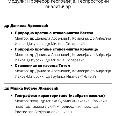
Модули: Професор географије, Геопросторни
аналитичар
др Даниела Арсеновић
Природно кретање становништва Бегеча
Ментор: др Даниела Арсеновић, Комисија: др Анђелија
Ивков-Џигурски, др Милица Соларевић
Природно кретање становништва Ковачице
Ментор: др Даниела Арсеновић, Комисија: др Анђелија
Ивков-Џигурски, др Милица Соларевић
Становништво насеља Тител
Ментор: др Даниела Арсеновић, Комисија: др Анђелија
Ивков-Џигурски, др Љубица Ивановић-Бибић
др Милка Бубало Живковић
Географске карактеритике (изабрати насеље)
Ментор: проф. др Милка Бубало Живковић, Комисија:
проф. др Тамара Лукић – председник, проф. др
Растислав Стојсављевић – члан