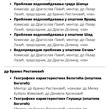
Проблеми водоснабдевања града Шапца
Комисија: др Драгослав Павић, ментор; др Лазар
Лазић, председник; др Бранко Ристановић, члан
Проблеми водоснабдевања у општини Вршац
Комисија: др Драгослав Павић, ментор; др Лазар
Лазић, председник; др Драган Долинај, члан
Проблеми водоснабдевања у општини Шид
Комисија: др Драгослав Павић, ментор; др Лазар
Лазић, председник; др Драган Долинај, члан
Водопривредни проблеми у општини Сечањ*
Комисија: др Драгослав Павић, ментор; др Лазар
Лазић, председник; др Драган Долинај, члан
др Бранко Ристановић
Географске карактеристике Белотића (општина
Богатић)
Ментор: др Бранко Ристановић, чланови: др Милка
Бубало Живковић, др Даниела Арсеновић
Географске карактеристике Глушаца (општина
Богатић)
Ментор: др Бранко Ристановић, чланови: др