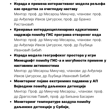
Израда и примена интерактивног модела рељефа
као средства за очигледну наставу
Ментор: проф. др Месарош Минучер, чланови: проф.
др Анђелија Ивков Џигурски, проф. др Бранко
Ристановић
Креирање интердисциплинарних едукативних
садржаја помоћу ГИС програма отвореног кода
Ментор: проф. др Минучер Месарош, чланови: проф.
др Анђелија Ивков Џигурски, проф. др Љубица
Ивановић Бибић
Израда модела географског простора у игри
Минецрафт помоћу ГИС-а и могућности примене у
наставним активностима
Ментор: др Месарош Минучер, чланови: др Анђелија
Ивков Џигурски, др Љубица Ивановић Бибић
Мониторинг појаве екстремних падавина у АП
Војводини помоћу даљинске детекције
Ментор: Проф. др Минучер Месарош , чланови: проф.
др Драгослав Павић, проф. др Биљана Басарин
Мониторинг температуре ваздуха помоћу
даљинске детекције у Србији,