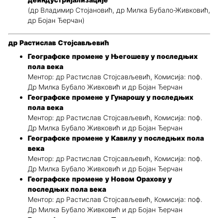
деиндустријализације
(др Владимир Стојановић, др Милка Бубало-Живковић,
др Бојан Ђерчан)
др Растислав Стојсављевић
Географске промене у Његошеву у последњих
пола века
Ментор: др Растислав Стојсављевић, Комисија: поф.
Др Милка Бубало Живковић и др Бојан Ђерчан
Географске промене у Гунарошу у последњих
пола века
Ментор: др Растислав Стојсављевић, Комисија: поф.
Др Милка Бубало Живковић и др Бојан Ђерчан
Географске промене у Кавилу у последњих пола
века
Ментор: др Растислав Стојсављевић, Комисија: поф.
Др Милка Бубало Живковић и др Бојан Ђерчан
Географске промене у Новом Орахову у
последњих пола века
Ментор: др Растислав Стојсављевић, Комисија: поф.
Др Милка Бубало Живковић и др Бојан Ђерчан