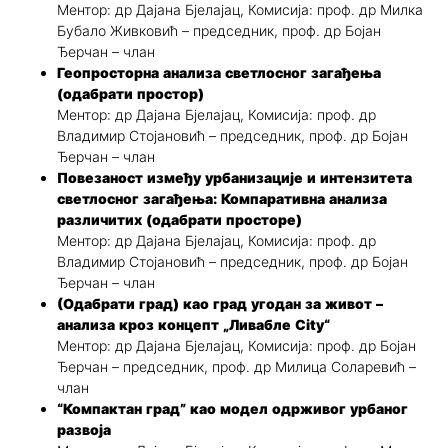
Ментор: др Дајана Бјелајац, Комисија: проф. др Милка
Бубало Живковић – председник, проф. др Бојан
Ђерчан – члан
Геопросторна анализа светлосног загађења
(одабрати простор)
Ментор: др Дајана Бјелајац, Комисија: проф. др
Владимир Стојановић – председник, проф. др Бојан
Ђерчан – члан
Повезаност између урбанизације и интензитета
светлосног загађења: Компаративна анализа
различитих (одабрати просторе)
Ментор: др Дајана Бјелајац, Комисија: проф. др
Владимир Стојановић – председник, проф. др Бојан
Ђерчан – члан
(Одабрати град) као град угодан за живот –
анализа кроз концепт „Ливабле City“
Ментор: др Дајана Бјелајац, Комисија: проф. др Бојан
Ђерчан – председник, проф. др Милица Соларевић –
члан
“Компактан град” као модел одрживог урбаног
развоја