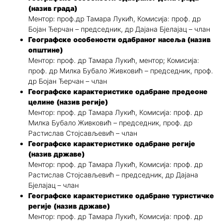
(назив града)
Ментор: проф.др Тамара Лукић, Комисија: проф. др
Бојан Ђерчан – председник, др Дајана Бјелајац – члан
Географске особености одабраног насеља (назив
општине)
Ментор: проф. др Тамара Лукић, ментор; Комисија:
проф. др Милка Бубало Живковић – председник, проф.
др Бојан Ђерчан – члан
Географске карактеристике одабране предеоне
целине (назив регије)
Ментор: проф. др Тамара Лукић, Комисија: проф. др
Милка Бубало Живковић – председник, проф. др
Растислав Стојсављевић – члан
Географске карактеристике одабране регије
(назив државе)
Ментор: проф. др Тамара Лукић, Комисија: проф. др
Растислав Стојсављевић – председник, др Дајана
Бјелајац – члан
Географске карактеристике одабране туристичке
регије (назив државе)
Ментор: проф. др Тамара Лукић, Комисија: проф. др