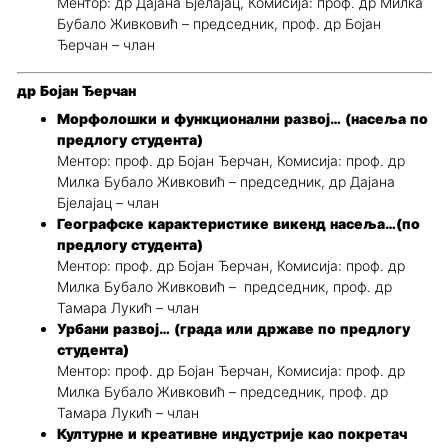
Ментор: др Дајана Бјелајац, Комисија: проф. др Милка
Бубало Живковић – председник, проф. др Бојан
Ђерчан – члан
др Бојан Ђерчан
Морфолошки и функционални развој… (насеља по
предлогу студента)
Ментор: проф. др Бојан Ђерчан, Комисија: проф. др
Милка Бубало Живковић – председник, др Дајана
Бјелајац – члан
Географске карактеристике викенд насеља…(по
предлогу студента)
Ментор: проф. др Бојан Ђерчан, Комисија: проф. др
Милка Бубало Живковић – председник, проф. др
Тамара Лукић – члан
Урбани развој… (града или државе по предлогу
студента)
Ментор: проф. др Бојан Ђерчан, Комисија: проф. др
Милка Бубало Живковић – председник, проф. др
Тамара Лукић – члан
Културне и креативне индустрије као покретач