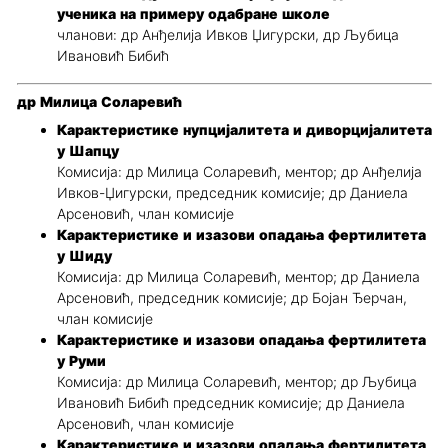
ученика на примеру одабране школе
чланови: др Анђелија Ивков Џигурски, др Љубица
Ивановић Бибић
др Милица Соларевић
Карактеристике нупцијалитета и диворцијалитета
у Шапцу
Комисија: др Милица Соларевић, ментор; др Анђелија
Ивков-Џигурски, председник комисије; др Даниела
Арсеновић, члан комисије
Карактеристике и изазови опадања фертилитета
у Шиду
Комисија: др Милица Соларевић, ментор; др Даниела
Арсеновић, председник комисије; др Бојан Ђерчан,
члан комисије
Карактеристике и изазови опадања фертилитета
у Руми
Комисија: др Милица Соларевић, ментор; др Љубица
Ивановић Бибић председник комисије; др Даниела
Арсеновић, члан комисије
Карактеристике и изазови опадања фертилитета