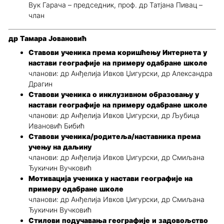
Вук Гарача – председник, проф. др Татјана Пивац –
члан
др Тамара Јовановић
Ставови ученика према коришћењу Интернета у
настави географије на примеру одабране школе
чланови: др Анђелија Ивков Џигурски, др Александра
Драгин
Ставови ученика о инклузивном образовању у
настави географије на примеру одабране школе
чланови: др Анђелија Ивков Џигурски, др Љубица
Ивановић Бибић
Ставови ученика/родитеља/наставника према
учењу на даљину
чланови: др Анђелија Ивков Џигурски, др Смиљана
Ђукичин Вучковић
Мотивација ученика у настави географије на
примеру одабране школе
чланови: др Анђелија Ивков Џигурски, др Смиљана
Ђукичин Вучковић
Стилови подучавања географије и задовољство