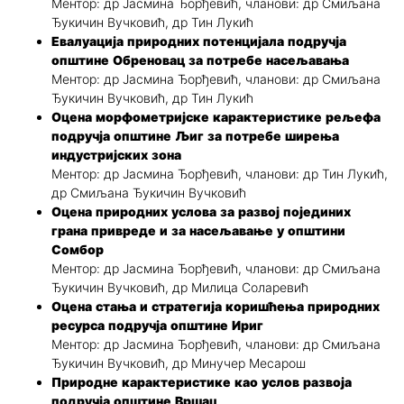
Ментор: др Јасмина Ђорђевић, чланови: др Смиљана
Ђукичин Вучковић, др Тин Лукић
Евалуација природних потенцијала подручја
општине Обреновац за потребе насељавања
Ментор: др Јасмина Ђорђевић, чланови: др Смиљана
Ђукичин Вучковић, др Тин Лукић
Оцена морфометријске карактеристике рељефа
подручја општине Љиг за потребе ширења
индустријских зона
Ментор: др Јасмина Ђорђевић, чланови: др Тин Лукић,
др Смиљана Ђукичин Вучковић
Оцена природних услова за развој појединих
грана привреде и за насељавање у општини
Сомбор
Ментор: др Јасмина Ђорђевић, чланови: др Смиљана
Ђукичин Вучковић, др Милица Соларевић
Оцена стања и стратегија коришћења природних
ресурса подручја општине Ириг
Ментор: др Јасмина Ђорђевић, чланови: др Смиљана
Ђукичин Вучковић, др Минучер Месарош
Природне карактеристике као услов развоја
подручја општине Вршац