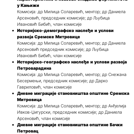
у Кањижи
Комисија: др Милица Соларевић, ментор; др Даниела
Арсеновић, председник комисије; др Љубица
Ивановић Бибић, члан комисије
Историјско-демографско наслеђе и услови
развоја Сремске Митровице
Комисија: др Милица Соларевић, ментор; др Даниела
Арсеновић председник комисије; др Љубица
Ивановић Бибић, члан комисије
Историјско-географско наслеђе и услови развоја
Петроварадина
Комисија: др Милица Соларевић, ментор; др Снежана
Бесермењи, председник комисије; др Дарко
Гавриловић, члан комисије
Дневне миграције становништва општине Сремска
Митровица
Комисија: др Милица Соларевић, ментор; др Анђелија
Ивков-Џигурски, председник комисије; др Даниела
Арсеновић, члан комисије
Дневне миграције становништва општине Бачки
Петровац