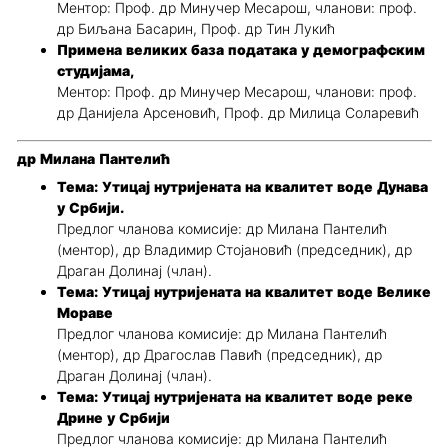
Ментор: Проф. др Минучер Месарош, чланови: проф.
др Биљана Басарин, Проф. др Тин Лукић
Примена великих база података у демографским
студијама,
Ментор: Проф. др Минучер Месарош, чланови: проф.
др Данијела Арсеновић, Проф. др Милица Соларевић
др Милана Пантелић
Тема: Утицај нутријената на квалитет воде Дунава
у Србији.
Предлог чланова комисије: др Милана Пантелић
(ментор), др Владимир Стојановић (председник), др
Драган Долинај (члан).
Тема: Утицај нутријената на квалитет воде Велике
Мораве
Предлог чланова комисије: др Милана Пантелић
(ментор), др Драгослав Павић (председник), др
Драган Долинај (члан).
Тема: Утицај нутријената на квалитет воде реке
Дрине у Србији
Предлог чланова комисије: др Милана Пантелић