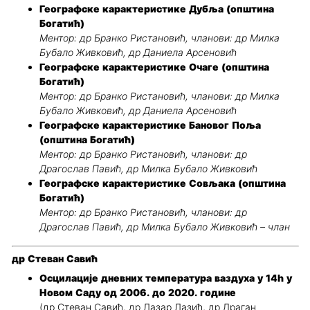
Географске карактеристике Дубља (општина
Богатић)
Ментор: др Бранко Ристановић, чланови: др Милка
Бубало Живковић, др Даниела Арсеновић
Географске карактеристике Очаге (општина
Богатић)
Ментор: др Бранко Ристановић, чланови: др Милка
Бубало Живковић, др Даниела Арсеновић
Географске карактеристике Бановог Поља
(општина Богатић)
Ментор: др Бранко Ристановић, чланови: др
Драгослав Павић, др Милка Бубало Живковић
Географске карактеристике Совљака (општина
Богатић)
Ментор: др Бранко Ристановић, чланови: др
Драгослав Павић, др Милка Бубало Живковић – члан
др Стеван Савић
Осцилације дневних температура ваздуха у 14h у
Новом Саду од 2006. до 2020. године
(др Стеван Савић, др Лазар Лазић, др Драган