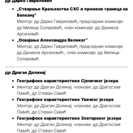
др Дарко Гавриловић
„Стварање Краљевства СХС и промене граница на
Балкану“
Ментор: др Дарко Гавриловић, председник комисије:
др Милица Соларевић, члан комисије: др Даниела
Арсеновић
„Освајања Александра Великог“
Ментор: др Дарко Гавриловић, председник комисије
др Даниела Арсеновић:, члан комисије: др Милица
Соларевић
др Драган Долинај
Географске карактеристике Сјеничког језера
Ментор: др Драган Долинај, чланови: др Драгослав
Павић, др Стеван Савић
Географске карактеристике Увачког језера
Ментор: др Драган Долинај, чланови: др Драгослав
Павић, др Стеван Савић
Географске карактеристике Златарског језера
Ментор: др Драган Долинај, чланови: др Драгослав
Павић, др Стеван Савић