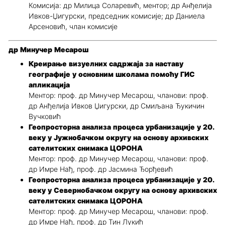
Комисија: др Милица Соларевић, ментор; др Анђелија
Ивков-Џигурски, председник комисије; др Даниела
Арсеновић, члан комисије
др Минучер Месарош
Креирање визуелних садржаја за наставу
географије у основним школама помоћу ГИС
апликација
Ментор: проф. др Минучер Месарош, чланови: проф.
др Анђелија Ивков Џигурски, др Смиљана Ђукичин
Вучковић
Геопросторна анализа процеса урбанизације у 20.
веку у Јужнобачком округу на основу архивских
сателитских снимака ЦОРОНА
Ментор: проф. др Минучер Месарош, чланови: проф.
др Имре Нађ, проф. др Јасмина Ђорђевић
Геопросторна анализа процеса урбанизације у 20.
веку у Севернобачком округу на основу архивских
сателитских снимака ЦОРОНА
Ментор: проф. др Минучер Месарош, чланови: проф.
др Имре Нађ, проф. др Тин Лукић