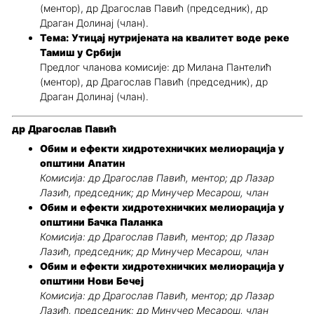
(ментор), др Драгослав Павић (председник), др
Драган Долинај (члан).
Тема: Утицај нутријената на квалитет воде реке
Тамиш у Србији
Предлог чланова комисије: др Милана Пантелић
(ментор), др Драгослав Павић (председник), др
Драган Долинај (члан).
др Драгослав Павић
Обим и ефекти хидротехничких мелиорација у
општини Апатин
Комисија: др Драгослав Павић, ментор; др Лазар
Лазић, председник; др Минучер Месарош, члан
Обим и ефекти хидротехничких мелиорација у
општини Бачка Паланка
Комисија: др Драгослав Павић, ментор; др Лазар
Лазић, председник; др Минучер Месарош, члан
Обим и ефекти хидротехничких мелиорација у
општини Нови Бечеј
Комисија: др Драгослав Павић, ментор; др Лазар
Лазић, председник; др Минучер Месарош, члан