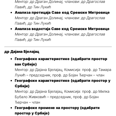
Ментор: др Драган Долинај, чланови: др Драгослав
Павић, др Тин Лукић
Анализа протицаја Саве код Сремске Митровице
Ментор: др Драган Долинај, чланови: др Драгослав
Павић, др Тин Лукић
Анализа водостаја Саве код Сремске Митровице
Ментор: др Драган Долинај, чланови: др Драгослав
Павић, др Тин Лукић
др Дајана Бјелајац
Географске карактеристике (одабрати простор
ван Србије)
Ментор: др Дајана Бјелајац, Комисија: проф. др Тамара
Лукић – председник, проф. др Бојан Ђерчан – члан
Географске карактеристике (одабрати простор у
Србији)
Ментор: др Дајана Бјелајац, Комисија: проф. др Милка
Бубало Живковић – председник, проф. др Бојан
Ђерчан – члан
Географске промене на простору (одабрати
простор у Србије)