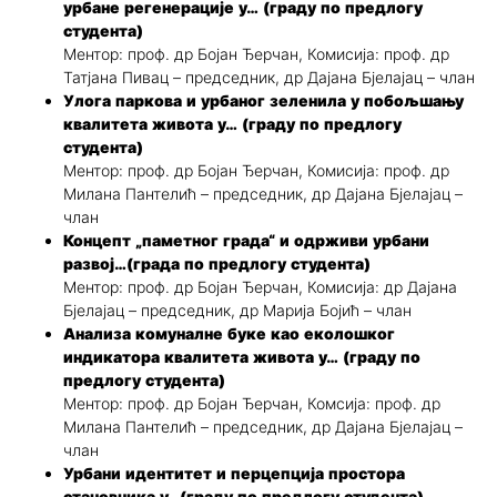
урбане регенерације у… (граду по предлогу
студента)
Ментор: проф. др Бојан Ђерчан, Комисија: проф. др
Татјана Пивац – председник, др Дајана Бјелајац – члан
Улога паркова и урбаног зеленила у побољшању
квалитета живота у… (граду по предлогу
студента)
Ментор: проф. др Бојан Ђерчан, Комисија: проф. др
Милана Пантелић – председник, др Дајана Бјелајац –
члан
Концепт „паметног града“ и одрживи урбани
развој…(града по предлогу студента)
Ментор: проф. др Бојан Ђерчан, Комисија: др Дајана
Бјелајац – председник, др Марија Бојић – члан
Анализа комуналне буке као еколошког
индикатора квалитета живота у… (граду по
предлогу студента)
Ментор: проф. др Бојан Ђерчан, Комсија: проф. др
Милана Пантелић – председник, др Дајана Бјелајац –
члан
Урбани идентитет и перцепција простора