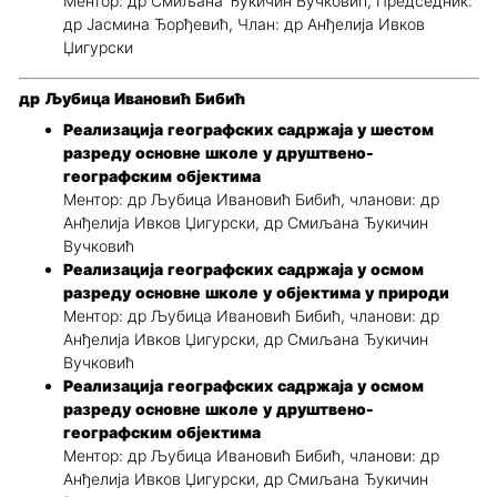
Ментор: др Смиљана Ђукичин Вучковић, Председник:
др Јасмина Ђорђевић, Члан: др Анђелија Ивков
Џигурски
др Љубица Ивановић Бибић
Реализација географских садржаја у шестом
разреду основне школе у друштвено-
географским објектима
Ментор: др Љубица Ивановић Бибић, чланови: др
Анђелија Ивков Џигурски, др Смиљана Ђукичин
Вучковић
Реализација географских садржаја у осмом
разреду основне школе у објектима у природи
Ментор: др Љубица Ивановић Бибић, чланови: др
Анђелија Ивков Џигурски, др Смиљана Ђукичин
Вучковић
Реализација географских садржаја у осмом
разреду основне школе у друштвено-
географским објектима
Ментор: др Љубица Ивановић Бибић, чланови: др
Анђелија Ивков Џигурски, др Смиљана Ђукичин