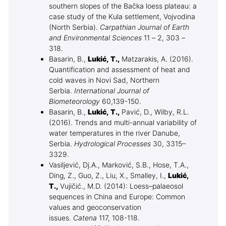
southern slopes of the Bačka loess plateau: a
case study of the Kula settlement, Vojvodina
(North Serbia).
Carpathian Journal of Earth
and Environmental Sciences
11 – 2, 303 –
318.
Basarin, B.,
Lukić, T.,
Matzarakis, A. (2016).
Quantification and assessment of heat and
cold waves in Novi Sad, Northern
Serbia.
International Journal of
Biometeorology
60,139-150.
Basarin, B.,
Lukić, T.,
Pavić, D., Wilby, R.L.
(2016). Trends and multi-annual variability of
water temperatures in the river Danube,
Serbia.
Hydrological Processes
30, 3315–
3329.
Vasiljević, Dj.A., Marković, S.B., Hose, T.A.,
Ding, Z., Guo, Z., Liu, X., Smalley, I.,
Lukić,
T.,
Vujičić., M.D. (2014): Loess–palaeosol
sequences in China and Europe: Common
values and geoconservation
issues.
Catena
117, 108-118.