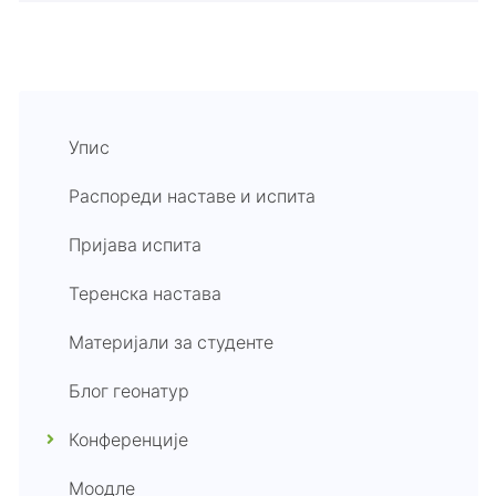
Упис
Распореди наставе и испита
Пријава испита
Теренска настава
Материјали за студенте
Блог геонатур
Конференције
Моодле