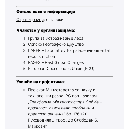
Остале важне информације
Страни језици
: енглески
Чланство у организацијама:
Група за истраживање леса
Српско Географско Друштво
LAPER – Laboratory for paleoenvironmental
reconstruction
PAGES – Past Global Changes
European Geosciences Union (EGU)
Учешће на пројектима:
Пројекат Министарства за науку и
технолошки развој РС под називом
„
Транформације геопростора Србије –
прошлост, савремени проблеми и
предлози решења
” бр. 176020,
Руководилац: проф. др Слободан Б.
Марковић.