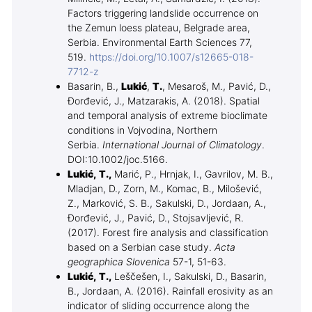
Factors triggering landslide occurrence on
the Zemun loess plateau, Belgrade area,
Serbia. Environmental Earth Sciences 77,
519.
https://doi.org/10.1007/s12665-018-
7712-z
Basarin, B.,
Lukić
,
T.
, Mesaroš, M., Pavić, D.,
Đorđević, J., Matzarakis, A. (2018). Spatial
and temporal analysis of extreme bioclimate
conditions in Vojvodina, Northern
Serbia.
International Journal of Climatology
.
DOI:10.1002/joc.5166.
Lukić, T.,
Marić, P., Hrnjak, I., Gavrilov, M. B.,
Mladjan, D., Zorn, M., Komac, B., Milošević,
Z., Marković, S. B., Sakulski, D., Jordaan, A.,
Đorđević, J., Pavić, D., Stojsavljević, R.
(2017). Forest fire analysis and classification
based on a Serbian case study.
Acta
geographica Slovenica
57-1, 51-63.
Lukić, T.,
Leščešen, I., Sakulski, D., Basarin,
B., Jordaan, A. (2016). Rainfall erosivity as an
indicator of sliding occurrence along the