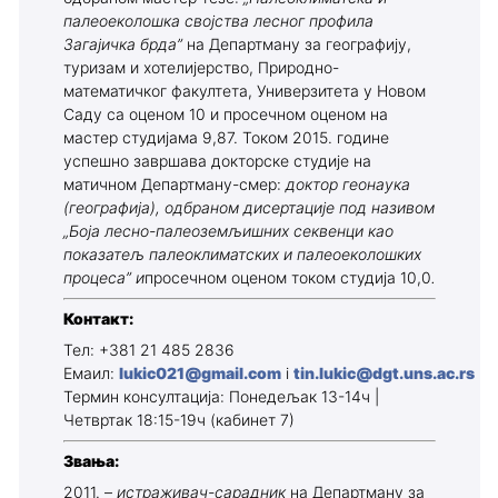
палеоеколошка својства лесног профила
Загајичка брда”
на Департману за географију,
туризам и хотелијерство, Природно-
математичког факултета, Универзитета у Новом
Саду са оценом 10 и просечном оценом на
мастер студијама 9,87. Током 2015. године
успешно завршава докторске студије на
матичном Департману-смер:
доктор геонаука
(географија), одбраном дисертације под називом
„Боја лесно-палеоземљишних секвенци као
показатељ палеоклиматских и палеоеколошких
процеса” и
просечном оценом током студија 10,0
.
Контакт:
Тел: +381 21 485 2836
Емаил:
lukic021@gmail.com
i
tin.lukic@dgt.uns.ac.rs
Термин консултација: Понедељак 13-14ч |
Четвртак 18:15-19ч (кабинет 7)
Звања:
2011. –
истраживач-сарадник
на Департману за