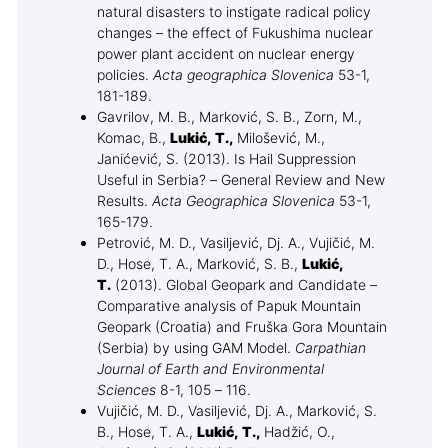
natural disasters to instigate radical policy
changes – the effect of Fukushima nuclear
power plant accident on nuclear energy
policies.
Acta geographica Slovenica
53-1,
181-189.
Gavrilov, M. B., Marković, S. B., Zorn, M.,
Komac, B.,
Lukić, T.,
Milošević, M.,
Janićević, S. (2013). Is Hail Suppression
Useful in Serbia? – General Review and New
Results.
Acta Geographica Slovenica
53-1,
165-179.
Petrović, M. D., Vasiljević, Dj. A., Vujičić, M.
D., Hose, T. A., Marković, S. B.,
Lukić,
T.
(2013). Global Geopark and Candidate –
Comparative analysis of Papuk Mountain
Geopark (Croatia) and Fruška Gora Mountain
(Serbia) by using GAM Model.
Carpathian
Journal of Earth and Environmental
Sciences
8-1, 105 – 116.
Vujičić, M. D., Vasiljević, Dj. A., Marković, S.
B., Hose, T. A.,
Lukić
, T.,
Hadžić, O.,