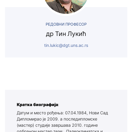
РЕДОВНИ ПРОФЕСОР
др Тин Лукић
tin.lukic@dgt.uns.ac.rs
Кратка биографија
:
Датум и место рођења: 07.04.1984, Нови Сад
Дипломирао је 2009. а последипломске
(мастер) студије завршава 2010. године
одбраном мастер тезе:
„Палеоклиматска и