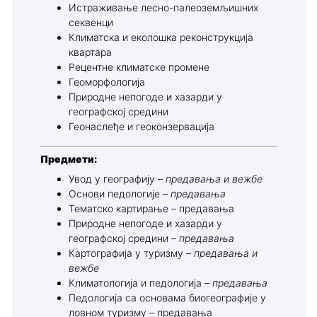
Истраживање лесно-палеоземљишних
секвенци
Климатска и еколошка реконструкција
квартара
Рецентне климатске промене
Геоморфологија
Природне непогоде и хазарди у
географској средини
Геонаслеђе и геоконзервација
Предмети:
Увод у географију –
предавања и вежбе
Основи педологије –
предавања
Тематско картирање – предавања
Природне непогоде и хазарди у
географској средини –
предавања
Картографија у туризму –
предавања и
вежбе
Климатологија и педологија –
предавања
Педологија са основама биогеографије у
ловном туризму – предавања