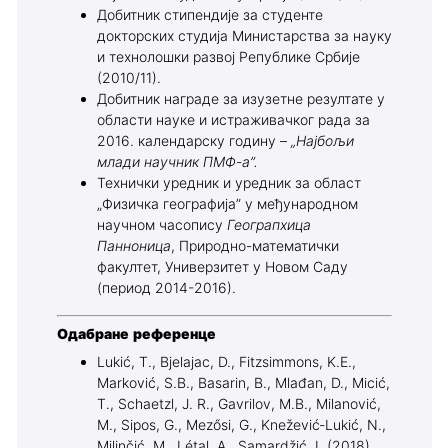
Добитник стипендије за студенте
докторских студија Министарства за науку
и технолошки развој Републике Србије
(2010/11).
Добитник награде за изузетне резултате у
области науке и истраживачког рада за
2016. календарску годину –
„Најбољи
млади научник ПМФ-а”.
Технички уредник и уредник за област
„Физичка географија” у међународном
научном часопису
Геограпхица
Панноница
, Природно-математички
факултет, Универзитет у Новом Саду
(период 2014-2016).
Одабране референце
Lukić, T., Bjelajac, D., Fitzsimmons, K.E.,
Marković, S.B., Basarin, B., Mlađan, D., Micić,
T., Schaetzl, J. R., Gavrilov, M.B., Milanović,
M., Sipos, G., Mezősi, G., Knežević‑Lukić, N.,
Milinčić, M., Létal, A., Samardžić, I. (2018).