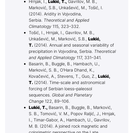
Hrnjak, I.,
Lukić, T.,
Gavrilov, M. B.,
Marković, S.B., Unkašević, M., Tošić, I.
(2014). Aridity in Vojvodina,
Serbia.
Theoretical and Applied
Climatology
115, 323–332.
Tošić, I., Hrnjak, I., Gavrilov, M. B.,
Unkašević, M., Marković, S.B.,
Lukić,
T.
(2014). Annual and seasonal variability of
precipitation in Vojvodina, Serbia.
Theoretical
and Applied Climatology
117, 331–341.
Basarin, B., Buggle, B., Hambach, U.,
Marković, S. B., O’Hara Dhand, K.,
Kovačević, A., Stevens, T., Guo, Z.,
Lukić,
T.
(2014). Time-scale and astronomical
forcing of Serbian loess–paleosol
sequences.
Global and Planetary
Change
122, 89–106.
Lukić, T.,
Basarin, B., Buggle, B., Marković,
S. B., Tomović, V. M., Popov Raljić, J., Hrnjak,
I., Timar-Gabor, A., Hambach, U., Gavrilov,
M. B. (2014). A joined rock magnetic and
colorimetric perspective on the Late