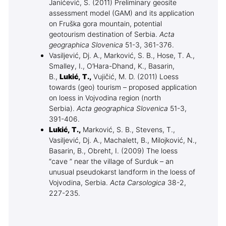
Janićević, S. (2011) Preliminary geosite
assessment model (GAM) and its application
on Fruška gora mountain, potential
geotourism destination of Serbia.
Acta
geographica Slovenica
51-3, 361-376.
Vasiljević, Dj. A., Marković, S. B., Hose, T. A.,
Smalley, I., O’Hara-Dhand, K., Basarin,
B.,
Lukić
, T.,
Vujičić, M. D. (2011) Loess
towards (geo) tourism – proposed application
on loess in Vojvodina region (north
Serbia).
Acta geographica Slovenica
51-3,
391-406.
Lukić, T.,
Marković, S. B., Stevens, T.,
Vasiljević, Dj. A., Machalett, B., Milojković, N.,
Basarin, B., Obreht, I. (2009) The loess
“cave ” near the village of Surduk – an
unusual pseudokarst landform in the loess of
Vojvodina, Serbia.
Acta Carsologica
38-2,
227-235.