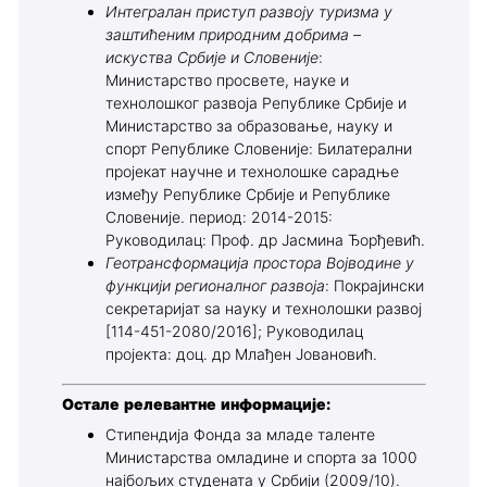
Интегралан приступ развоју туризма у
заштићеним природним добрима –
искуства Србије и Словеније
:
Министарство просвете, науке и
технолошког развоја Републике Србије и
Министарство за образовање, науку и
спорт Републике Словеније: Билатерални
пројекат научне и технолошке сарадње
између Републике Србије и Републике
Словеније. период: 2014-2015:
Руководилац: Проф. др Јасмина Ђорђевић.
Геотрансформација простора Војводине у
функцији регионалног развоја
: Покрајински
секретаријат ѕа науку и технолошки развој
[114-451-2080/2016]; Руководилац
пројекта: доц. др Млађен Јовановић.
Остале релевантне информације:
Стипендија Фонда за младе таленте
Министарства омладине и спорта за 1000
најбољих студената у Србији (2009/10).