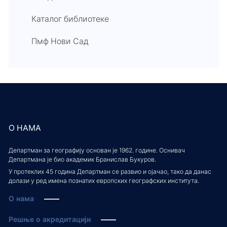
Каталог библиотеке
Пмф Нови Сад
О НАМА
Департман за географију основан је 1962. године. Оснивач
Департмана је био академик Бранислав Букуров.
У протеклих 45 година Департман се развио и ојачао, тако да данас
долази у ред имена познатих европских географских института.
О нама
Решње о акредитацији