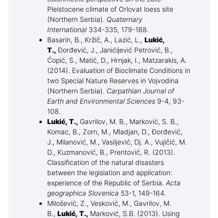
Pleistocene climate of Orlovat loess site
(Northern Serbia).
Quaternary
International
334-335, 179-188.
Basarin, B., Kržič, A., Lazić, L.,
Lukić,
T.,
Đorđević, J., Janićijević Petrović, B.,
Ćopić, S., Matić, D., Hrnjak, I., Matzarakis, A.
(2014). Evaluation of Bioclimate Conditions in
two Special Nature Reserves in Vojvodina
(Northern Serbia).
Carpathian Journal of
Earth and Environmental Sciences
9-4, 93-
108.
Lukić, T.,
Gavrilov, M. B., Marković, S. B.,
Komac, B., Zorn, M., Mladjan, D., Đorđević,
J., Milanović, M., Vasiljević, Dj. A., Vujičić, M.
D., Kuzmanović, B., Prentović, R. (2013).
Classification of the natural disasters
between the legislation and application:
experience of the Republic of Serbia.
Acta
geographica Slovenica
53-1, 149-164.
Milošević, Z., Vesković, M., Gavrilov, M.
B.,
Lukić, T.,
Marković, S.B. (2013). Using