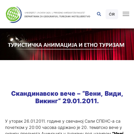
ĆIR
Скандинавско вече – “Вени, Види,
Викинг“ 29.01.2011.
У уторак 26.01.2011. године у свечаној Сали СПЕНС-а са
почетком у 20:00 часова одржано је 20. тематско вече у
оквиру предмета Анимација у туризму под називом
“Veni,