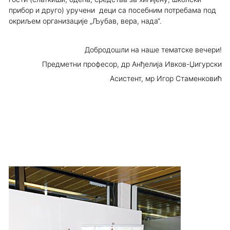
прибор и друго) уручени деци са посебним потребама под
окриљем организације „Љубав, вера, нада“.
Добродошли на наше тематске вечери!
Предметни професор, др Анђелија Ивков-Џигурски
Асистент, мр Игор Стаменковић