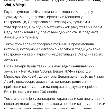
Vidi, Viking”
.
Група студената, ИИИ године са смерова: Менаџер у
туризму, Менаџер у хотелијерству и Менаџер у
гастрономији, Департмана за географију, туризам и
хотелијерство, Природно-математичког факултета у Новом
Саду реализовали су практични део испита из предмета
Анимација у туризму.
Током трочасовног програма гостима је презентована
историја, културно и фолклорно наслеђе и традиционална
гастрономија као и туристичке дестинације Скандинавских
земаља.
Гости вечери представници Амбасада Скандинавских
земаља у Републици Србији, Декан ПМФ-а проф. др
Мирослав Весковић, Директора Департмана проф. др Лазар
Лазић, професори, асистенти, донатори, родитељи и
пријатељи који су дошли да подрже овај хумани пројекат.
Било је присутно око 200 особа.
Тематско вече је хуманитарног карактера и сав прикупљени
новац од донатора, улазница као и поклони које су доносили
гости (слаткиши, одећа, средства за хигијену, школски