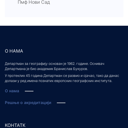
Пмф Нови Сад
О НАМА
Департман за географију основан је 1962. године. Оснивач
Департмана је био академик Бранислав Букуров.
У протеклих 45 година Департман се развио и ојачао, тако да данас
долази у ред имена познатих европских географских института.
О нама
Решње о акредитацији
КОНТАТК