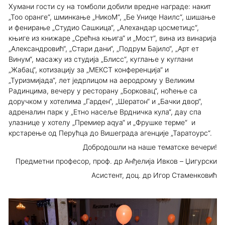
Хумани гости су на томболи добили вредне награде: накит
„Тоо оранге“, шминкање „НикоМ“, „Бе Униqе Наилс“, шишање
и фенирање „Студио Сашкица“, „Алеxандар цосметицс“,
књиге из книжаре „Срећна књига“ и „Мост“, вина из винарија
„Александровић“, „Стари дани“, „Подрум Бајило“, „Арт ет
Винум“, масажу из студија „Блисс“, куглање у куглани
„Жабац“, котизацију за „МЕКСТ конференција“ и
„Туризмијада“, лет једрлицом на аеродрому у Великим
Радинцима, вечеру у ресторану „Борковац“, ноћење са
доручком у хотелима „Гарден“, „Шератон“ и „Бачки двор“,
адреналин парк у „Етно насеље Врдничка кула“, даy спа
улазнице у хотелу „Премиер аqуа“ и „Фрушке терме“ и
крстарење од Перућца до Вишеграда агенције „Таратоурс“.
Добродошли на наше тематске вечери!
Предметни професор, проф. др Анђелија Ивков – Џигурски
Асистент, доц. др Игор Стаменковић