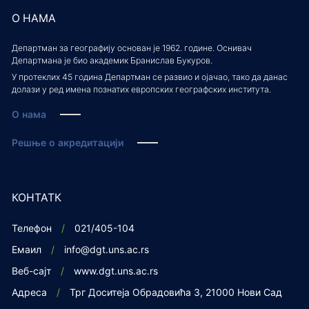
О НАМА
Департман за географију основан је 1962. године. Оснивач
Департмана је био академик Бранислав Букуров.
У протеклих 45 година Департман се развио и ојачао, тако да данас
долази у ред имена познатих европских географских института.
О нама
Решње о акредитацији
КОНТАТК
Телефон
021/405-104
Емаил
info@dgt.uns.ac.rs
Веб-сајт
www.dgt.uns.ac.rs
Адреса
Трг Доситеја Обрадовића 3, 21000 Нови Сад