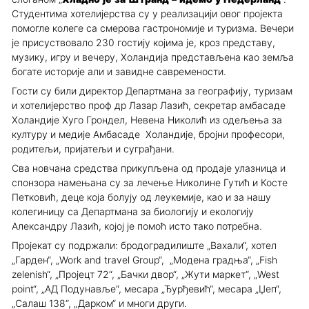
Студентима хотелијерства су у реализацији овог пројекта
помогле колеге са смерова гастрономије и туризма. Вечери
је присуствовало 230 гостију којима је, кроз представу,
музику, игру и вечеру, Холандија представљена као земља
богате историје али и завидне савремености.
Гости су били директор Департмана за географију, туризам
и хотелијерство проф др Лазар Лазић, секретар амбасаде
Холандије Хуго Грондел, Невена Николић из одељења за
културу и медије Амбасаде Холандије, бројни професори,
родитељи, пријатељи и суграђани.
Сва новчана средства прикупљена од продаје улазница и
спонзора намењана су за лечење Николине Гутић и Косте
Петковић, деце која болују од леукемије, као и за нашу
колегиницу са Департмана за биологију и екологију
Александру Лазић, којој је помоћ исто тако потребна.
Пројекат су подржали: бродоградилиште „Вахали“, хотел
„Гарден“, „Work and travel Group“, „Модена градња“, „Fish
zelenish“, „Пројецт 72“, „Бачки двор“, „Жути маркет“, „West
point“, „АД Подунавље“, месара „Ђурђевић“, месара „Џеп“,
„Салаш 138“, „Дарком“ и многи други.