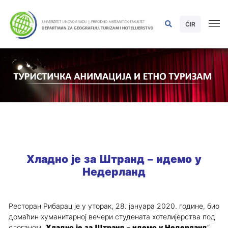
ĆIR
Хладно је за Штранд – идемо у
Недерланд
Ресторан Рибарац је у уторак, 28. јануара 2020. године, био
домаћин хуманитарној вечери студената хотелијерства под
слоганом „
Хладно је за Штранд – идемо у Недерланд
“.