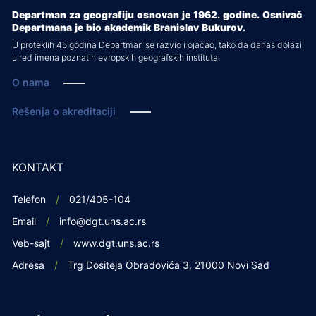
Departman za geografiju osnovan je 1962. godine. Osnivač
Departmana je bio akademik Branislav Bukurov.
U proteklih 45 godina Departman se razvio i ojačao, tako da danas dolazi
u red imena poznatih evropskih geografskih instituta.
O nama
Rešenja o akreditaciji
KONTAKT
Telefon
021/405-104
Email
info@dgt.uns.ac.rs
Veb-sajt
www.dgt.uns.ac.rs
Adresa
Trg Dositeja Obradovića 3, 21000 Novi Sad