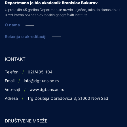
Departmana je bio akademik Branislav Bukurov.
U proteklih 45 godina Departman se razvio i ojačao, tako da danas dolazi
u red imena poznatih evropskih geografskih instituta.
O nama
Rešenja o akreditaciji
KONTAKT
Telefon
021/405-104
Email
info@dgt.uns.ac.rs
Veb-sajt
www.dgt.uns.ac.rs
Adresa
Trg Dositeja Obradovića 3, 21000 Novi Sad
DRUŠTVENE MREŽE